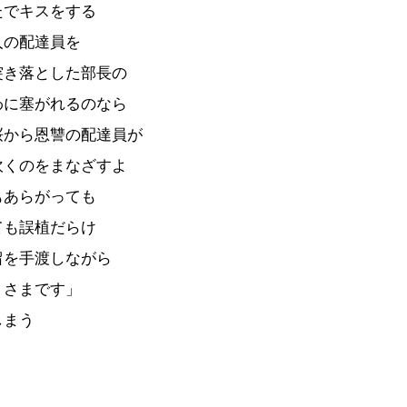
たでキスをする
人の配達員を
突き落とした部長の
わに塞がれるのなら
桜から恩讐の配達員が
吹くのをまなざすよ
もあらがっても
ても誤植だらけ
留を手渡しながら
うさまです」
しまう