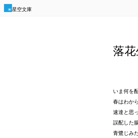
星空文庫
落花
いま何を
春はわか
速達と思
誤配した
青鷺じみ