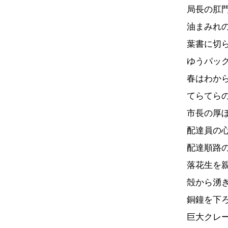
局長の肛
油まみれ
葉書に切
ゆうパッ
春はわか
てらてら
市長の厚
配達員の
配達順路
落花生を
殻から湧
銅鐘を下
巨大クレ