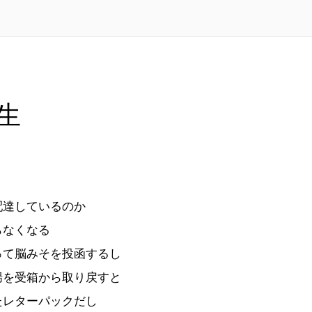
生
配達しているのか
らなくなる
って脳みそを投函するし
腸を受箱から取り戻すと
たレターパックだし