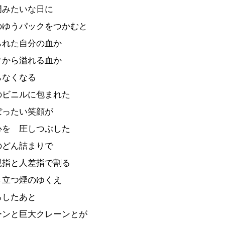
門みたいな日に
のゆうパックをつかむと
られた自分の血か
クから溢れる血か
らなくなる
のビニルに包まれた
ぼったい笑顔が
心を 圧しつぶした
のどん詰まりで
親指と人差指で割る
き立つ煙のゆくえ
ろしたあと
ーンと巨大クレーンとが