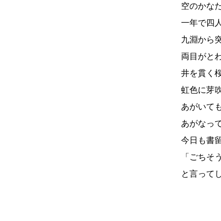
空のかな
一年で四
九淵から
両目がと
井を貫く
虹色に芽
あがいて
あがなっ
今日も書
「ごちそ
と言って