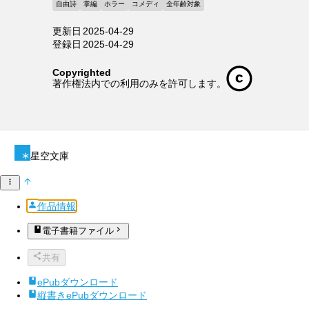
自由詩
掌編
ホラー
コメディ
全年齢対象
更新日
2025-04-29
登録日
2025-04-29
Copyrighted
著作権法内での利用のみを許可します。
星空文庫
作品情報
電子書籍ファイル
共有
ePubダウンロード
縦書きePubダウンロード