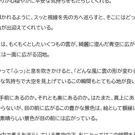
りが心穏やかに平安な気持ちをもたらしてくれる。
かれるように、スッと視線を先の方へ巡らすと、そこにはどっ
山が出迎えてくれている。
は、もくもくとしたいくつもの雲が、綺麗に澄んだ青空に広が
には一面に広がる沼地。
って「ふっ」と息を吹きかけると、「どんな風に雲の形が変わ
んな気持ちで大空を見上げているこの瞬間もとても心地が良い
手前にあるのか。それとも奥にあるのか。はたまた、真上にあ
からないが、目の前に広がるこの豊かな景色は、絵として額縁
な素晴らしい景色が目の前には広がっている。
の中で考えを巡らしている青空の下、私にとってはこの時間も