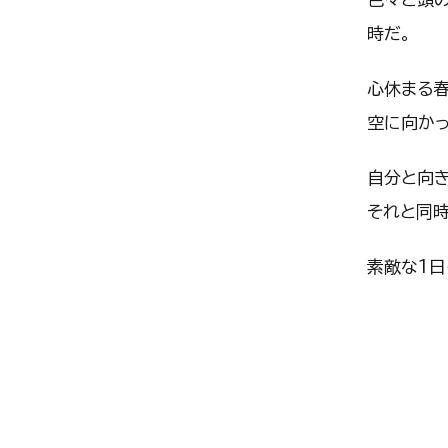
時だ。
心休まる春
空に向か
自分と向き
それと同時
素敵な1日