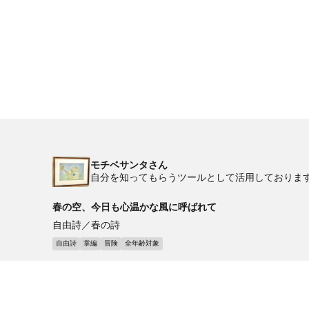
モチベサンタさん
自分を知ってもらうツールとして活用しておりま
春の空、今日も心温かな風に呼ばれて
自由詩／春の詩
自由詩
掌編
冒険
全年齢対象
更新日
2025-11-12
登録日
2025-04-29