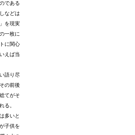
のである
しなどは
」を現実
の一枚に
トに関心
いえば当
い語り尽
その前後
総てがそ
れる。
は多いと
が子供を