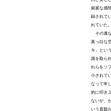
袈裟な感
録されて
れていた
その連な
真っ白な
Ｎ」とい
識を取ら
れらをソ
小されて
なって申
的に叩き
ないが、
いう直観