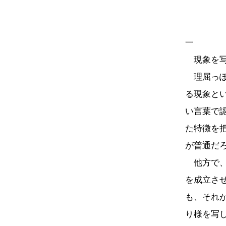
一
現象を写
理屈っぽ
る現象と
い言葉で
た特徴を
が普通だ
他方で、
を成立さ
も、それ
り様を写