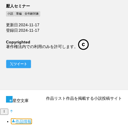
厭人セミナー
小説
掌編
全年齢対象
更新日
2024-11-17
登録日
2024-11-17
Copyrighted
著作権法内での利用のみを許可します。
ツイート
作品リスト
作品を掲載する
小説投稿サイト
星空文庫
作品情報