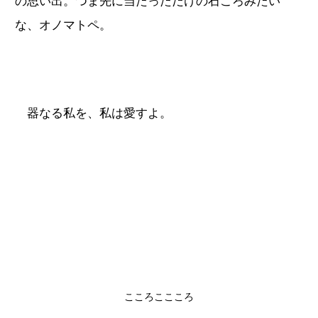
の思い出。つま先に当たっただけの石ころみたい
な、オノマトペ。
器なる私を、私は愛すよ。
こころここころ