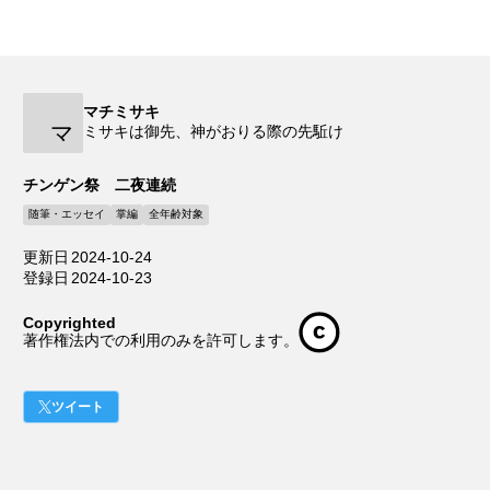
マチミサキ
マ
ミサキは御先、神がおりる際の先駈け
チンゲン祭 二夜連続
随筆・エッセイ
掌編
全年齢対象
更新日
2024-10-24
登録日
2024-10-23
Copyrighted
著作権法内での利用のみを許可します。
ツイート