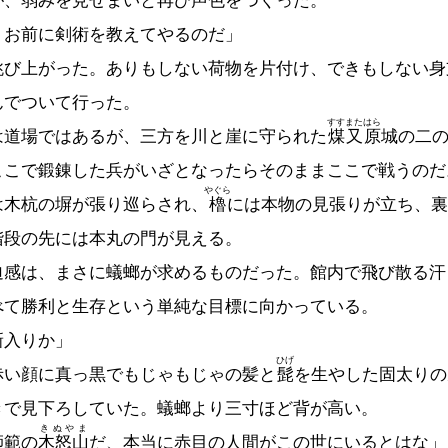
が、弱みを見せまいと再び声色をつくった。
、お前に剣術を教えてやるのだ」
び上がった。ありもしない荷物を片付け、できもしない身
んでついて行った。
すすまたはら
道場ではあるが、三方を川と崖に守られた
煤又原
城の二
ここで鍛錬した兵がいざとなったらそのままここで戦うのだ
やぐら
は木杭の塀が張り巡らされ、
櫓
には本物の見張りが立ち、裏
階段の先には本丸の門が見える。
感は、まさに蟻螂が求めるものだった。館内で飛び散る汗
べて勝利と生存という単純な目標に向かっている。
新入りか」
ひげ
い顔に真っ黒でもじゃもじゃの髪と
髭
を生やした固太りの
きで見下ろしていた。蟻螂より三寸ほど背が高い。
きぬやま
師範の
木怒山
だ、本当に赤目の人間がこの世にいるとはな」