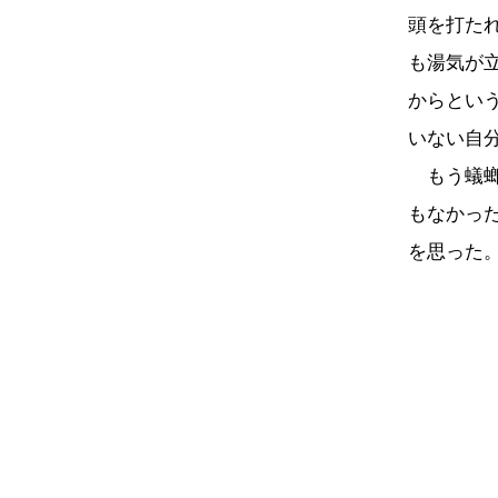
頭を打た
も湯気が
からとい
いない自
もう蟻螂
もなかっ
を思った