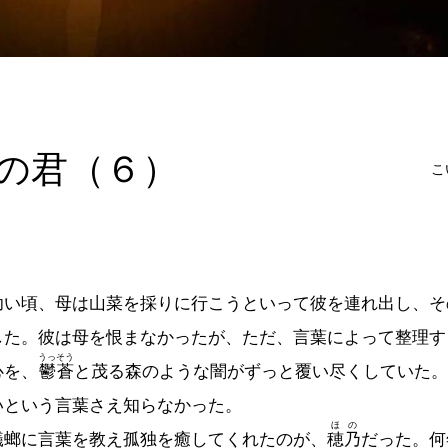
の君（６）
こ
幼い頃、母は山菜を採りに行こうといって彼を連れ出し、そ
した。彼は母を恨まなかったが、ただ、言葉によって整理す
うっそう
心を、
鬱蒼
と茂る森のような闇がずっと覆い尽くしていた。
いという言葉さえ知らなかった。
ほの
螂に言葉を教え孤独を癒してくれたのが、
穂乃
だった。何