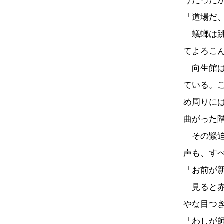
うだった
「道場だ
蟻螂は跳
てよろこ
向生館は
ている。
め周りに
曲がった
その緊迫
声も、す
「お前が
見ると赤
やな目つ
「わしが