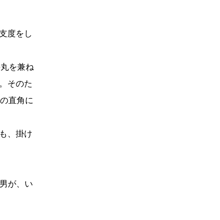
支度をし
の丸を兼ね
。そのた
の直角に
も、掛け
男が、い