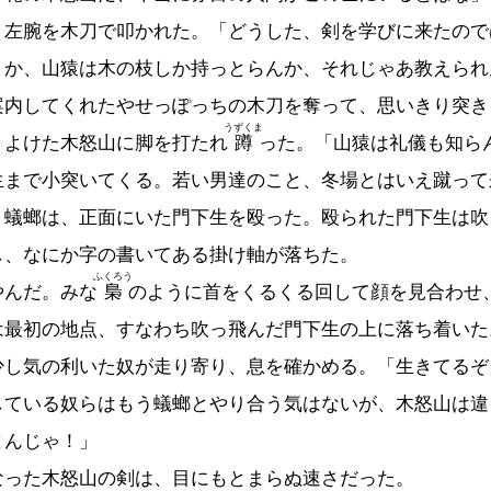
左腕を木刀で叩かれた。「どうした、剣を学びに来たので
うか、山猿は木の枝しか持っとらんか、それじゃあ教えられ
内してくれたやせっぽっちの木刀を奪って、思いきり突き
うずくま
、よけた木怒山に脚を打たれ
蹲
った。「山猿は礼儀も知ら
生まで小突いてくる。若い男達のこと、冬場とはいえ蹴って
。蟻螂は、正面にいた門下生を殴った。殴られた門下生は吹
し、なにか字の書いてある掛け軸が落ちた。
ふくろう
んだ。みな
梟
のように首をくるくる回して顔を見合わせ
は最初の地点、すなわち吹っ飛んだ門下生の上に落ち着いた
少し気の利いた奴が走り寄り、息を確かめる。「生きてるぞ
している奴らはもう蟻螂とやり合う気はないが、木怒山は違
とんじゃ！」
った木怒山の剣は、目にもとまらぬ速さだった。