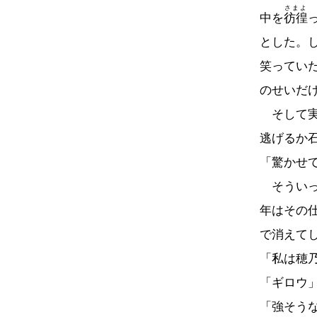
さまよ
中を
彷徨
とした。
笑ってい
のせいだ
そして実
逃げるか
「驚かせ
そういっ
年はその
で消えて
「私は穂
「ギロウ
「強そう