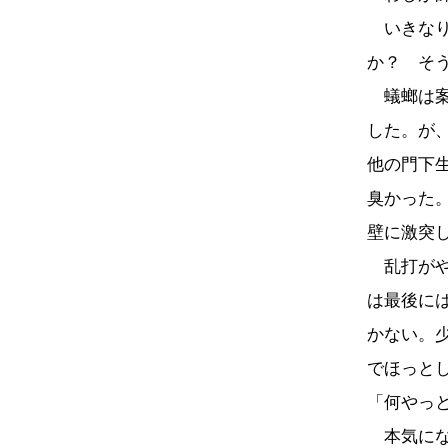
いきなり
か？ そ
蟻螂は案
した。が
他の門下
臭かった
壁に激突
乱打がや
は最後に
かない。
でほっと
「何やっ
本気にな