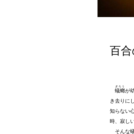
百合
ぎろう
蟻螂
が
き去りに
知らない
時、寂し
そんな蟻