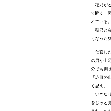
穂乃がど
て聞く「
れている
穂乃と会
くなった
仕官した
の男が土
分でも倒
「赤目の
く思え」
いきなり
をじっと