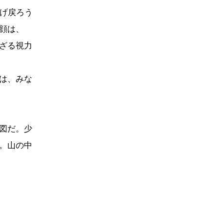
げ戻ろう
顔は、
ざる視力
は、みな
図だ。少
。山の中