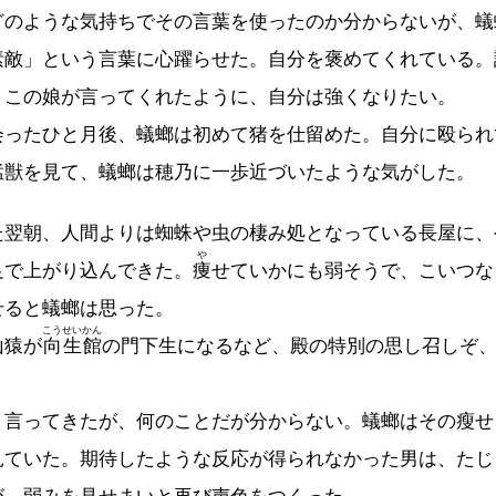
のような気持ちでその言葉を使ったのか分からないが、蟻
素敵」という言葉に心躍らせた。自分を褒めてくれている。
。この娘が言ってくれたように、自分は強くなりたい。
ったひと月後、蟻螂は初めて猪を仕留めた。自分に殴られ
猛獣を見て、蟻螂は穂乃に一歩近づいたような気がした。
翌朝、人間よりは蜘蛛や虫の棲み処となっている長屋に、
や
足で上がり込んできた。
痩
せていかにも弱そうで、こいつな
せると蟻螂は思った。
こうせいかん
山猿が
向生館
の門下生になるなど、殿の特別の思し召しぞ
言ってきたが、何のことだが分からない。蟻螂はその瘦せ
見ていた。期待したような反応が得られなかった男は、たじ