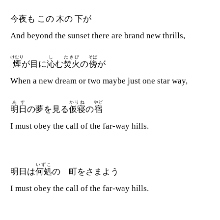
今夜も この 木の 下が
And beyond the sunset there are brand new thrills,
けむり
し
たきび
そば
煙
が目に
沁
む
焚火
の
傍
が
When a new dream or two maybe just one star way,
あす
かりね
やど
明日
の夢を見る
仮寝
の
宿
I must obey the call of the far-way hills.
いずこ
明日は
何処
の 町をさまよう
I must obey the call of the far-way hills.