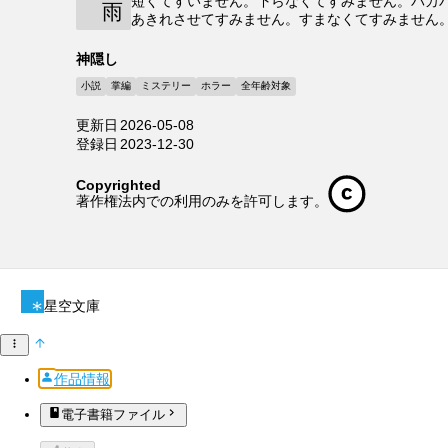
短くてすいません。下らなくてすみません。バカ
雨
あきれさせてすみません。すまなくてすみません
神隠し
小説
掌編
ミステリー
ホラー
全年齢対象
更新日
2026-05-08
登録日
2023-12-30
Copyrighted
著作権法内での利用のみを許可します。
星空文庫
作品情報
電子書籍ファイル