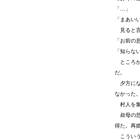
「…」
「まあい
見ると言
「お前の
「知らな
ところが
だ。
夕方にな
なかった
村人を集
叔母の悲
得た。再
こういう