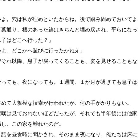
いよ。穴は私が埋めといたからね。後で踏み固めておいてよ
葉通り、根のあった跡はきちんと埋め戻され、平らになっ
息子はどこへ行った？」
いよ。どこかへ遊びに行ったかねえ」
それ以降、息子が戻ってくることも、姿を見せることもな
っても、夜になっても。１週間、１か月が過ぎても息子は
。
めて大規模な捜索が行われたが、何の手がかりもない。
嘆は見ておれないほどだったが、それでも半年後には他家
婚し、この家を離れたのだ。
話を昼食時に聞かされ、そのまま夜になり、俺たちは床に