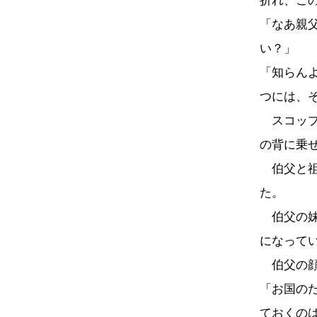
折れ、こ
「なあ親
い？」
「知らん
つには、
スコップ
の背に乗
伯父と祖
た。
伯父の妹
になって
伯父の顔
「お国の
ておくの