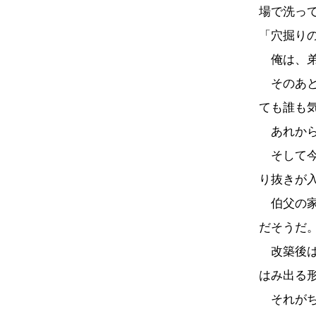
場で洗っ
「穴掘り
俺は、弟
そのあと
ても誰も
あれから
そして今
り抜きが
伯父の家
だそうだ
改築後は
はみ出る
それがち