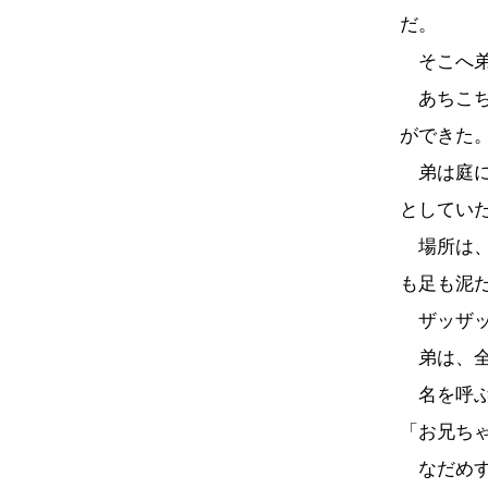
だ。
そこへ弟
あちこち
ができた
弟は庭に
としてい
場所は、
も足も泥
ザッザ
弟は、全
名を呼ぶ
「お兄ち
なだめす