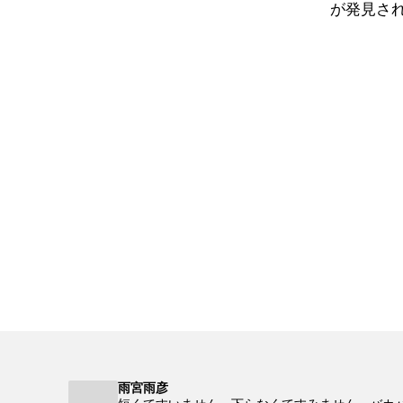
が発見さ
雨宮雨彦