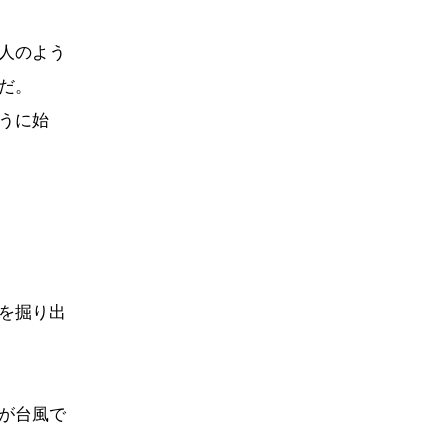
人のよう
だ。
うに始
を掘り出
が台風で