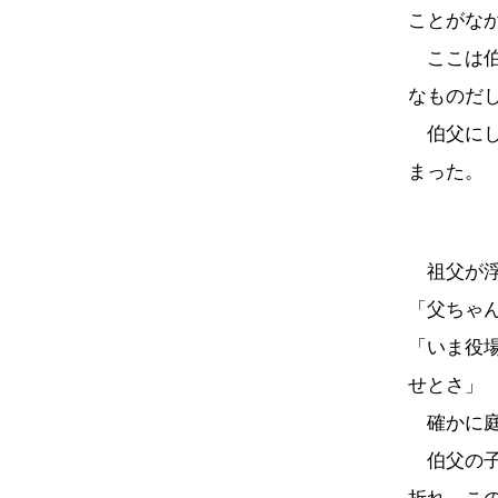
ことがな
ここは伯
なものだ
伯父にし
まった。
祖父が浮
「父ちゃ
「いま役
せとさ」
確かに庭
伯父の子