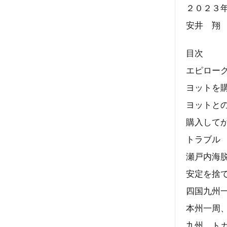
２０２３
安井 翔
目次
エピロー
ヨットを
ヨットと
購入して
トラブル
瀬戸内海
安定を捨
四国九州
本州一周
九州、ト