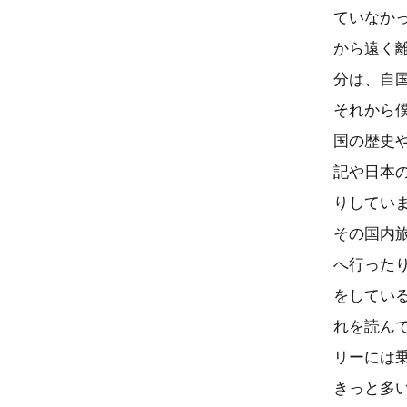
ていなか
から遠く
分は、自
それから
国の歴史
記や日本
りしてい
その国内
へ行った
をしてい
れを読ん
リーには
きっと多