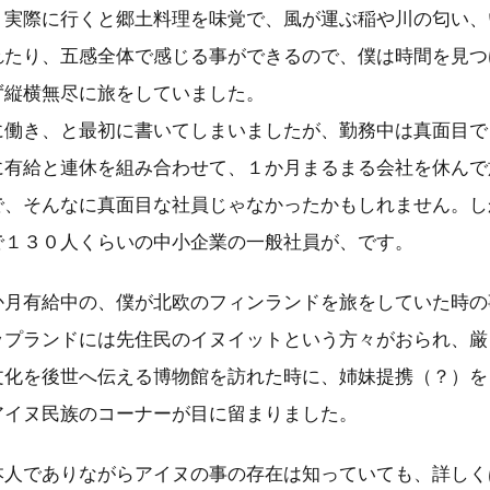
、実際に行くと郷土料理を味覚で、風が運ぶ稲や川の匂い、
れたり、五感全体で感じる事ができるので、僕は時間を見つ
ず縦横無尽に旅をしていました。
働き、と最初に書いてしまいましたが、勤務中は真面目で
に有給と連休を組み合わせて、１か月まるまる会社を休んで
で、そんなに真面目な社員じゃなかったかもしれません。し
で１３０人くらいの中小企業の一般社員が、です。
月有給中の、僕が北欧のフィンランドを旅をしていた時の
ップランドには先住民のイヌイットという方々がおられ、厳
文化を後世へ伝える博物館を訪れた時に、姉妹提携（？）を
アイヌ民族のコーナーが目に留まりました。
人でありながらアイヌの事の存在は知っていても、詳しく