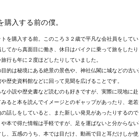
を購入する前の僕。
トを購入する前。このころ３２歳で平凡な会社員をしてい
職してから真面目に働き、休日はバイクに乗って旅をしたり
外旅行も年に２度ほどしたりしていました。
目的は秘境にある絶景の景色や、神社仏閣に城などの古い
館や歴史資料館などに回って見聞を広げることです。
な小説や歴史書など読むのも好きですが、実際に現地に赴
てみると本を読んでイメージとのギャップがあったり、老若
地の話しをしていると、また新しい発見があったりするので
トや本で得た情報は手軽ですが、足を運ばないと分からない
すし、五感のうち、本では目だけ、動画で目と耳だけしか使