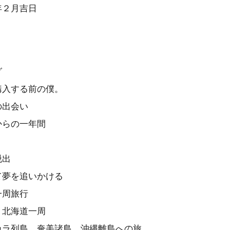
年２月吉日
グ
購入する前の僕。
の出会い
からの一年間
脱出
て夢を追いかける
一周旅行
、北海道一周
カラ列島、奄美諸島、沖縄離島への旅