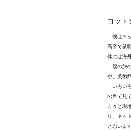
ヨット
僕はヨッ
高卒で就
休には海
僕の旅の
や、美術
いろいろ
の目で見
方々と現
り、ネッ
と思いま