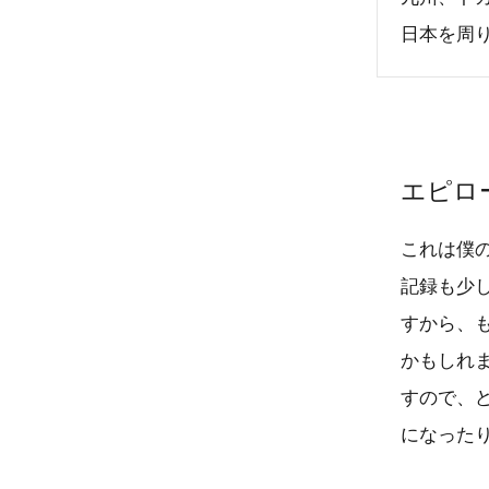
日本を周
エピロ
これは僕
記録も少
すから、
かもしれ
すので、
になった