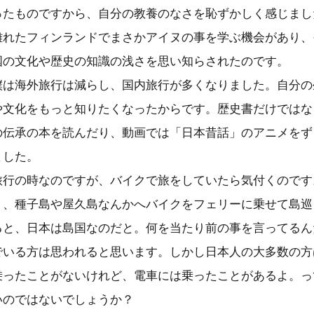
ったものですから、自分の教養のなさを恥ずかしく感じまし
離れたフィンランドでまさかアイヌの事を学ぶ機会があり、
国の文化や歴史の知識の浅さを思い知らされたのです。
僕は海外旅行は減らし、国内旅行が多くなりました。自分の
や文化をもっと知りたくなったからです。歴史書だけではな
の伝承の本を読んだり、動画では「日本昔話」のアニメをず
ました。
旅行の時なのですが、バイクで旅をしていたら気付くのです
り、種子島や屋久島なんかへバイクをフェリーに乗せて島巡
ると、日本は島国なのだと。何を当たり前の事を言ってるん
でいる方は思われると思います。しかし日本人の大多数の方
乗ったことがないけれど、電車には乗ったことがあるよ。っ
いのではないでしょうか？