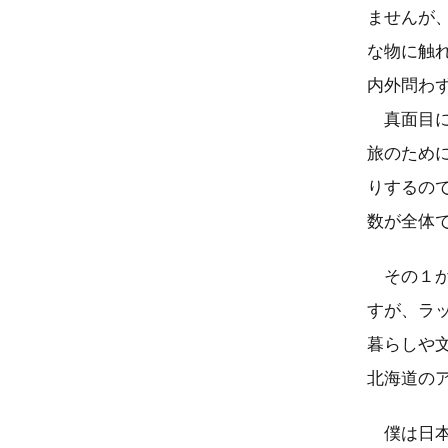
ませんが
な物に触
内外問わ
真面目に
旅のため
りするの
数が全体
その１か
すが、ラ
暮らしや
北海道の
僕は日本