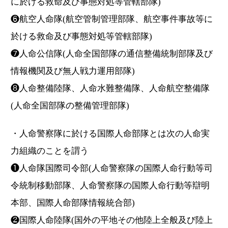
に於ける救命及び事態対処等管轄部隊)
❻航空人命隊(航空管制管理部隊、航空事件事故等に
於ける救命及び事態対処等管轄部隊)
❼人命公信隊(人命全国部隊の通信整備統制部隊及び
情報機関及び無人戦力運用部隊)
❽人命整備陸隊、人命水難整備隊、人命航空整備隊
(人命全国部隊の整備管理部隊)
・人命警察隊に於ける国際人命部隊とは次の人命実
力組織のことを謂う
❶人命隊国際司令部(人命警察隊の国際人命行動等司
令統制移動部隊、人命警察隊の国際人命行動等辯明
本部、国際人命部隊情報統合部)
❷国際人命陸隊(国外の平地その他陸上全般及び陸上