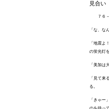
見合い
７６－
「な、な
「地震よ
の蛍光灯
「美加は
「見て来
る。
「きゃー
のを待っ