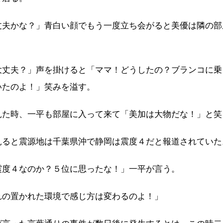
丈夫かな？」青白い顔でもう一度立ち会がると美優は隣の部
大丈夫？」声を掛けると「ママ！どうしたの？ブランコに乗
いたのよ！」笑みを溢す。
見た時、一平も部屋に入って来て「美加は大物だな！」と笑
見ると震源地は千葉県沖で静岡は震度４だと報道されていた
震度４なのか？５位に思ったな！」一平が言う。
れの置かれた環境で感じ方は変わるのよ！」