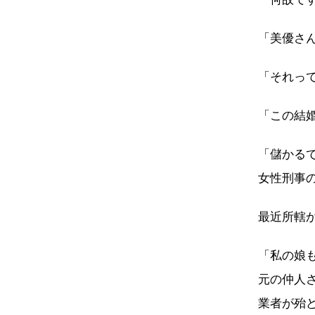
「美優さ
「それっ
「この結
「儲かる
女性刑事
最近所轄
「私の娘
元の仲人
業者が殆