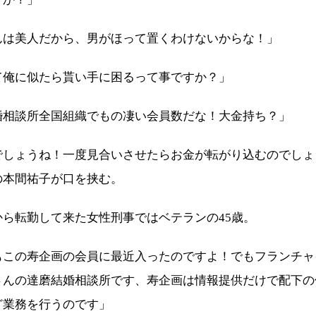
んは美人だから、男がほって置くわけないからな！」
て俺に似たら貰い手に困るって事ですか？」
婚相談所全国組織でもの凄い会員数だな！大金持ち？」
でしょうね！一度見合いさせたらお金が転がり込むのでしょ
の本間祐子が口を挟む。
から転勤して来た女性刑事ではベテランの45歳。
もこの寿企画の会員に最近入ったのですよ！でもフランチャ
さんの達磨結婚相談所です、寿企画は情報提供だけで配下の
ど業務を行うのです」