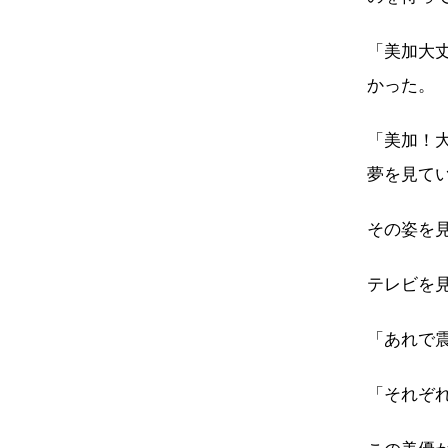
「美加大
かった。
「美加！
夢を見て
その姿を
テレビを
「あれで
「それぞ