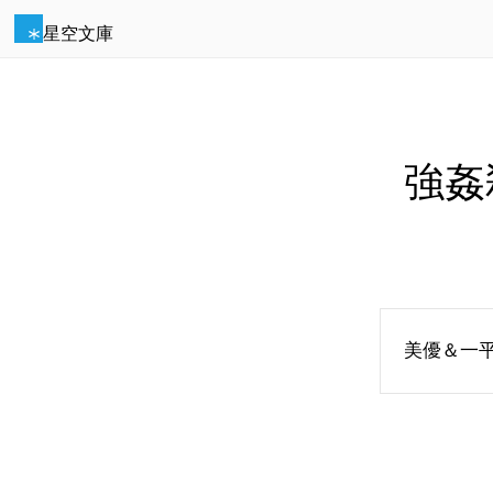
星空文庫
強姦
美優＆一