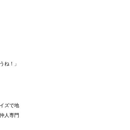
うね！」
イズで地
仲人専門