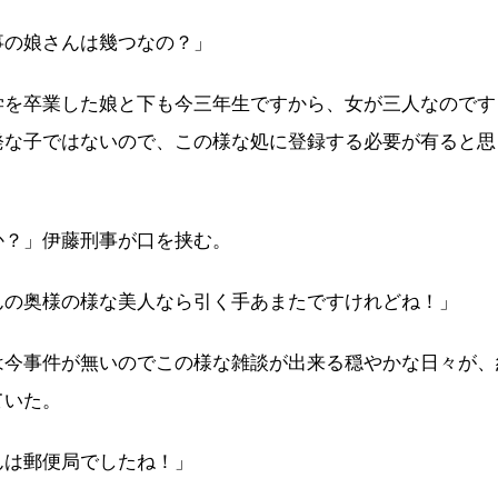
事の娘さんは幾つなの？」
学を卒業した娘と下も今三年生ですから、女が三人なのです
発な子ではないので、この様な処に登録する必要が有ると思
か？」伊藤刑事が口を挟む。
んの奥様の様な美人なら引く手あまたですけれどね！」
は今事件が無いのでこの様な雑談が出来る穏やかな日々が、
ていた。
んは郵便局でしたね！」