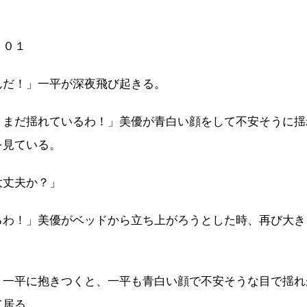
０１
んだ！」一平が深夜飛び起きる。
！まだ揺れているわ！」美優が青白い顔をして不安そうに揺
を見ている。
大丈夫か？」
るわ！」美優がベッドから立ち上がろうとした時、再び大き
」一平に抱きつくと、一平も青白い顔で不安そうな目で揺れ
て居る。