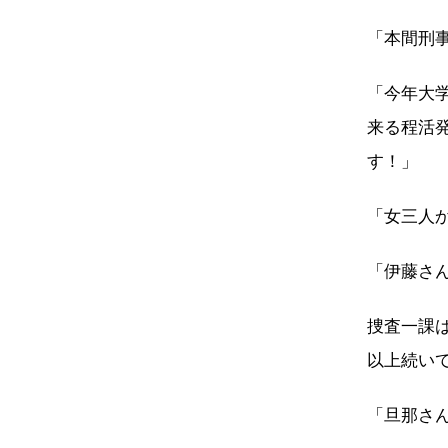
「本間刑
「今年大
来る程活
す！」
「女三人
「伊藤さ
捜査一課
以上続い
「旦那さ