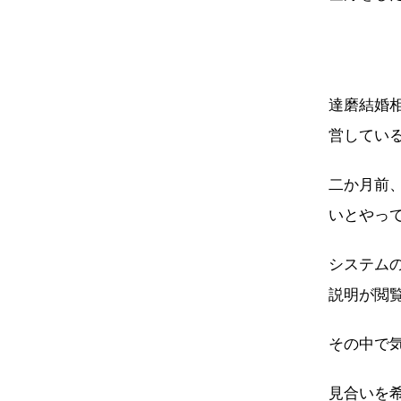
達磨結婚
営してい
二か月前
いとやっ
システム
説明が閲
その中で
見合いを