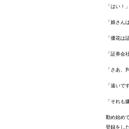
「はい！
「娘さん
「優花は
「証券会
「さあ、
「遠いで
「それも
勤め始め
登録をし