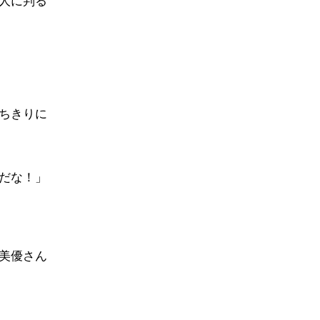
人に判る
ちきりに
だな！」
美優さん