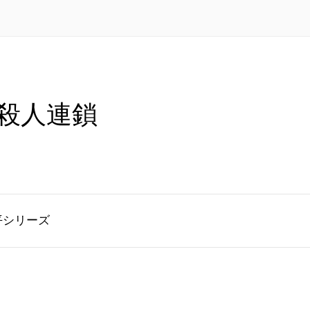
殺人連鎖
平シリーズ