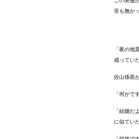
この美優
筈も無か
「夜の地
成ってい
佐山係長
「何がで
「結婚だ
に似てい
「何故で