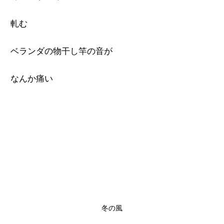
軋む
ベランダの物干し竿の音が
なんか痛い
冬の風