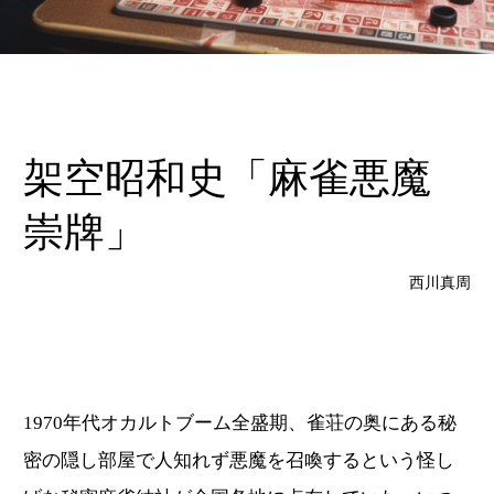
架空昭和史「麻雀悪魔
崇牌」
西川真周
1970年代オカルトブーム全盛期、雀荘の奥にある秘
密の隠し部屋で人知れず悪魔を召喚するという怪し