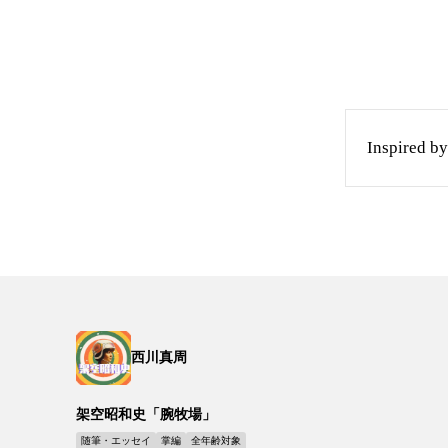
Inspire
西川真周
架空昭和史「腕牧場」
随筆・エッセイ
掌編
全年齢対象