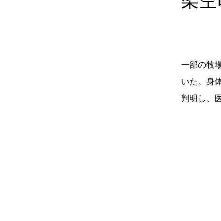
架空
一部の牧
いた。身
判明し、