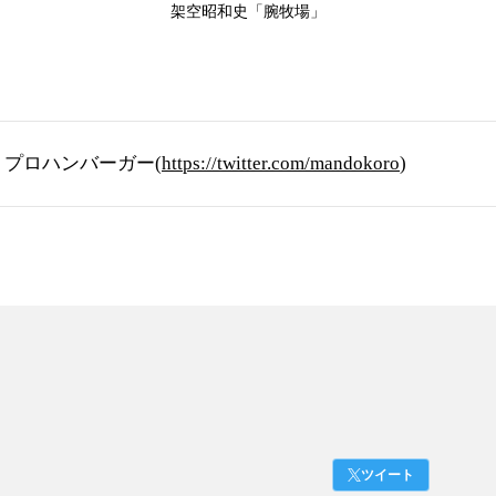
架空昭和史「腕牧場」
d by プロハンバーガー(
https://twitter.com/mandokoro
)
ツイート