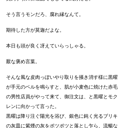
そう言うモンだろ、腐れ縁なんて。
期待した方が莫迦だよな。
本日も頭が良く冴えていらっしゃる。
厭な褒め言葉。
そんな風な皮肉っぽいやり取りを掻き消す様に黒曜
が手元のベルを鳴らすと、肌が小麦色に焼けた赤毛
の男性店員がやって来て、御注文は、と黒曜とモク
レンに向かって言った。
黒曜は降り注ぐ陽光を浴び、銀色に鈍く光るブリキ
の灰皿に紫煙の灰をポツポツと落とし乍ら、流暢な