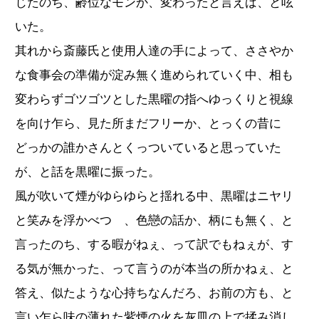
じたのち、齢位なモンか、変わったと言えば、と呟
いた。
其れから斎藤氏と使用人達の手によって、ささやか
な食事会の準備が淀み無く進められていく中、相も
変わらずゴツゴツとした黒曜の指へゆっくりと視線
を向け乍ら、見た所まだフリーか、とっくの昔に
どっかの誰かさんとくっついていると思っていた
が、と話を黒曜に振った。
風が吹いて煙がゆらゆらと揺れる中、黒曜はニヤリ
と笑みを浮かべつゝ、色戀の話か、柄にも無く、と
言ったのち、する暇がねぇ、って訳でもねぇが、す
る気が無かった、って言うのが本当の所かねぇ、と
答え、似たような心持ちなんだろ、お前の方も、と
言い乍ら味の薄れた紫煙の火を灰皿の上で揉み消し