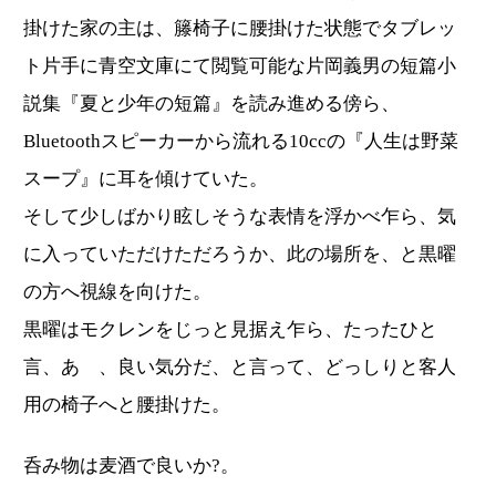
掛けた家の主は、籐椅子に腰掛けた状態でタブレッ
ト片手に青空文庫にて閲覧可能な片岡義男の短篇小
説集『夏と少年の短篇』を読み進める傍ら、
Bluetoothスピーカーから流れる10ccの『人生は野菜
スープ』に耳を傾けていた。
そして少しばかり眩しそうな表情を浮かべ乍ら、気
に入っていただけただろうか、此の場所を、と黒曜
の方へ視線を向けた。
黒曜はモクレンをじっと見据え乍ら、たったひと
言、あゝ、良い気分だ、と言って、どっしりと客人
用の椅子へと腰掛けた。
呑み物は麦酒で良いか?。