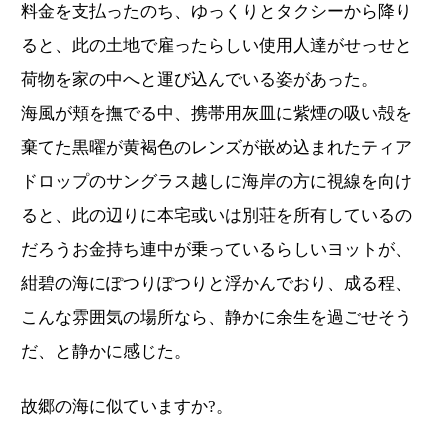
料金を支払ったのち、ゆっくりとタクシーから降り
ると、此の土地で雇ったらしい使用人達がせっせと
荷物を家の中へと運び込んでいる姿があった。
海風が頬を撫でる中、携帯用灰皿に紫煙の吸い殻を
棄てた黒曜が黄褐色のレンズが嵌め込まれたティア
ドロップのサングラス越しに海岸の方に視線を向け
ると、此の辺りに本宅或いは別荘を所有しているの
だろうお金持ち連中が乗っているらしいヨットが、
紺碧の海にぽつりぽつりと浮かんでおり、成る程、
こんな雰囲気の場所なら、静かに余生を過ごせそう
だ、と静かに感じた。
故郷の海に似ていますか?。