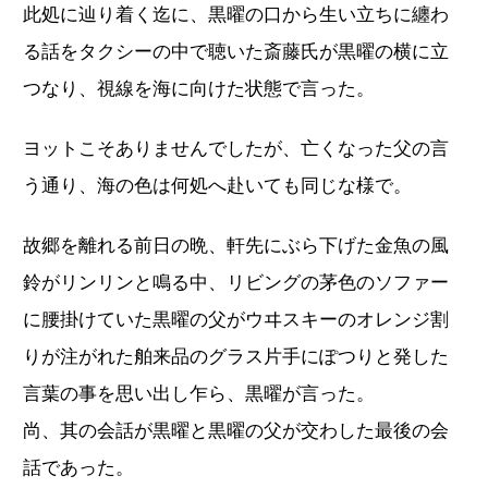
此処に辿り着く迄に、黒曜の口から生い立ちに纏わ
る話をタクシーの中で聴いた斎藤氏が黒曜の横に立
つなり、視線を海に向けた状態で言った。
ヨットこそありませんでしたが、亡くなった父の言
う通り、海の色は何処へ赴いても同じな様で。
故郷を離れる前日の晩、軒先にぶら下げた金魚の風
鈴がリンリンと鳴る中、リビングの茅色のソファー
に腰掛けていた黒曜の父がウヰスキーのオレンジ割
りが注がれた舶来品のグラス片手にぽつりと発した
言葉の事を思い出し乍ら、黒曜が言った。
尚、其の会話が黒曜と黒曜の父が交わした最後の会
話であった。