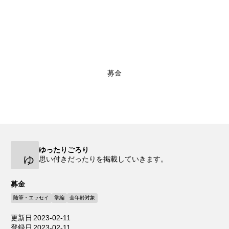
募金
ゆったりごろり
ゆ
思い付きだったりを掲載していきます。
募金
随筆・エッセイ
掌編
全年齢対象
更新日
2023-02-11
登録日
2023-02-11