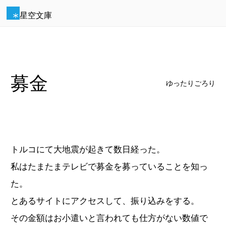
星空文庫
募金
ゆったりごろり
トルコにて大地震が起きて数日経った。
私はたまたまテレビで募金を募っていることを知っ
た。
とあるサイトにアクセスして、振り込みをする。
その金額はお小遣いと言われても仕方がない数値で