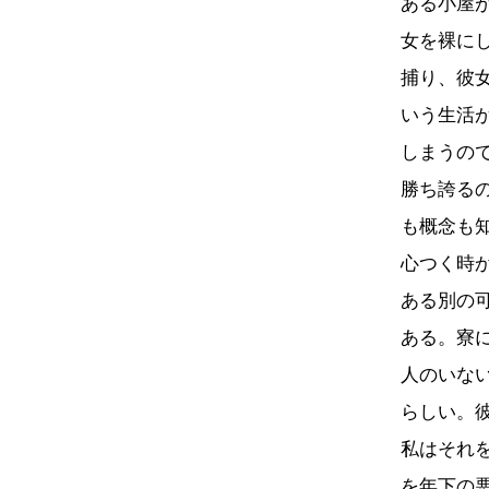
ある小屋
女を裸に
捕り、彼
いう生活
しまうの
勝ち誇る
も概念も
心つく時
ある別の
ある。寮
人のいな
らしい。
私はそれ
を年下の