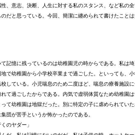
感性、意志、決断、人生に対する私のスタンス、など私の全
ものだと思っている。今回、簡潔に纏められて書けたことは
」
いて記憶に残っているのは幼稚園児の時からである。私は埼
団地で幼稚園から小学校卒業まで過ごした。といっても、小
転校している。小児喘息のため二度ほど、喘息の療養施設に
離れて過ごしたからである。内気で虚弱体質なため幼稚園は
とって幼稚園は地獄だった。別に特定の子に虐められていた
は集団が苦手というか怖かったのである。
行くのヤダー」