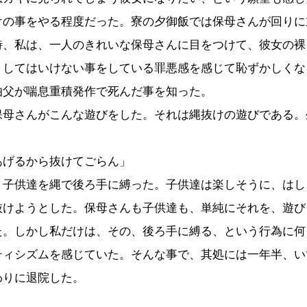
けの事をやる程度だった。寮の夕御飯では保母さんが回りに
時、私は、一人のきれいな保母さんに目をつけて、彼女の裸
、してはいけない事をしている罪悪感を感じて恥ずかしくな
伯父が喘息重積発作で死んだ事を知った。
保母さんがこんな遊びをした。それは縄抜けの遊びである。
あげるから抜けてごらん」
、子供達を縄で後ろ手に縛った。子供達は楽しそうに、はし
抜けようとした。保母さんも子供達も、単純にそれを、遊び
た。しかし私だけは、その、後ろ手に縛る、という行為に何
ティシズムを感じていた。そんな事で、其処には一年半、い
わりに退院した。