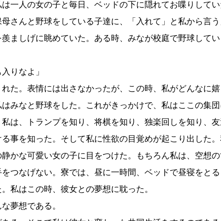
私は一人の女の子と毎日、ベッドの下に隠れてお喋りしてい
保母さんと野球をしている子達に、「入れて」と私から言う
を羨ましげに眺めていた。ある時、みなが校庭で野球してい
、
も入りなよ」
くれた。表情には出さなかったが、この時、私がどんなに嬉
私はみなと野球をした。これがきっかけで、私はここの集団
。私は、トランプを知り、将棋を知り、独楽回しを知り、友
ける事を知った。そして私に性欲の目覚めが起こり出した。
の静かな可愛い女の子に目をつけた。もちろん私は、空想の
手をつなげない。寮では、昼に一時間、ベッドで昼寝をとる
た。私はこの時、彼女との夢想に耽った。
んな夢想である。