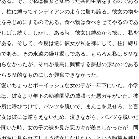
がある。そこで私は彼女と変わった共同生活をするのである
し、柱に縛ってインディアンのように勝ち誇る。彼女の物を
女をみじめにするのである。食べ物は食べさせてやるのであ
がしばし続く。しかし、ある時、彼女は縛めから抜け、私を
である。そして、今度は逆に彼女が私を裸にして、柱に縛り
のである。その永遠の繰り返しである。もちろん私はＳＭな
知らなかったが、それが最高に興奮する夢想の形なのである
からＳＭ的なものにしか興奮できなかった。
可愛いちょっとボーイッシュな女の子が一年下にいた。小学
には、彼女より年下の幼稚園児の威張った悪ガキがいた。彼
い所に呼びつけて、パンツを脱いで、まんこを見せろ、と言
彼女は彼には逆らえないため、泣きながら、パンツを脱いだ
を聞いた時、女の子の裸を見た悪ガキが羨ましかったが、同
悪ガキに見られてしまう彼女になりたい、という願望も感じ