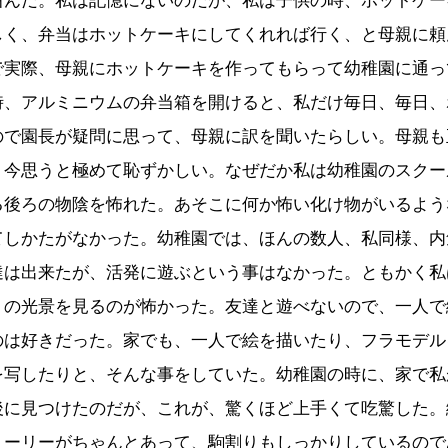
叫んだ。私は記憶にないのだが、私は子供の時、ホットケー
しく、弁当はホットケーキにしてくれれば行く、と母親に頼
で実際、母親にホットケーキを作ってもらって幼稚園に通っ
時、アルミニウムの弁当箱を開けると、私だけ毎日、毎日、
ので園長が疑問に思って、母親に訳を聞いたらしい。母親も
。今思うと極めて恥ずかしい。なぜだか私は幼稚園のスクー
る後ろの物陰を怖れた。あそこに何か怖い化け物がいるよう
てしかたがなかった。幼稚園では、ほんの数人、私同様、内
達は出来たが、活発に遊ぶという事はなかった。ともかく私
トの光景を見るのが怖かった。友達と遊べないので、一人で
のは好きだった。家でも、一人で絵を描いたり、フラモデル
を写したりと、そんな事をしていた。幼稚園の時に、家で私
後に見つけたのだが、これが、驚くほど上手くて吃驚した。
トーリーがちゃんとあって、駒割りもしっかりしているので