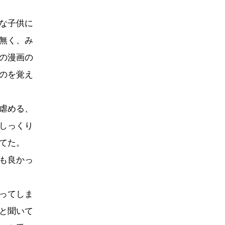
な子供に
無く、み
の漫画の
のを覚え
虐める、
しっくり
てた。
も良かっ
ってしま
と聞いて