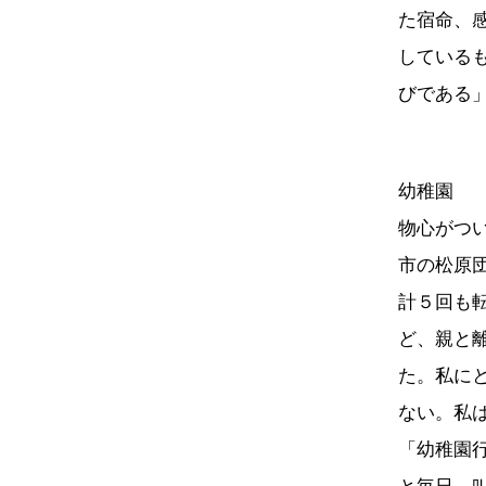
た宿命、
している
びである
幼稚園
物心がつ
市の松原
計５回も
ど、親と
た。私に
ない。私
「幼稚園