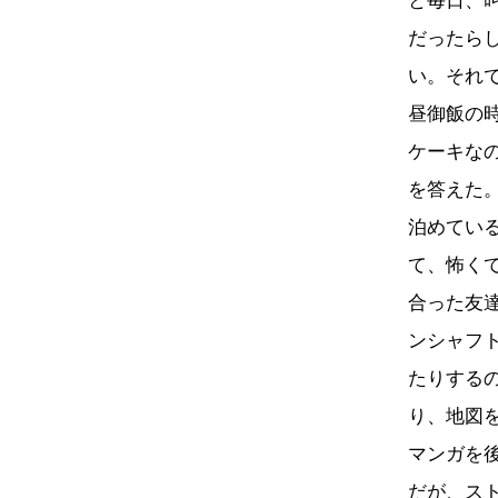
と毎日、
だったら
い。それ
昼御飯の
ケーキな
を答えた
泊めてい
て、怖く
合った友
ンシャフ
たりする
り、地図
マンガを
だが、ス