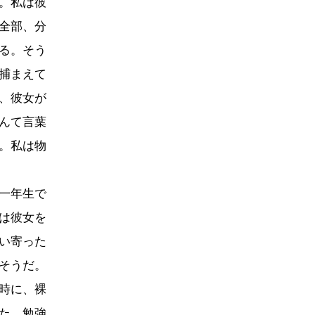
。私は彼
全部、分
る。そう
捕まえて
、彼女が
んて言葉
。私は物
一年生で
は彼女を
い寄った
そうだ。
時に、裸
た。勉強