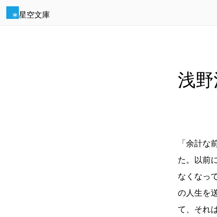
星空文庫
浅野
「余計な
た。以前
なくなっ
の人生を
て、それ