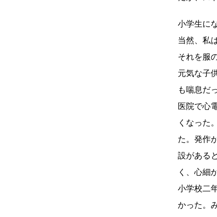
小学生に
当然、私
それを服
元気な子
も喘息だ
医院で心
くなった
た。発作
設がある
く、心細
小学校二
かった。