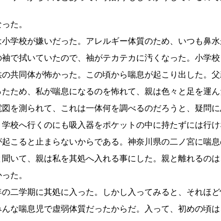
なった。
は小学校が嫌いだった。アレルギー体質のため、いつも鼻水
の袖で拭いていたので、袖がテカテカに汚くなった。小学校
供の共同体が怖かった。この頃から喘息が起こり出した。父
ったため、私が喘息になるのを怖れて、親は色々と足を運ん
電図を測られて、これは一体何を調べるのだろうと、疑問に
。学校へ行くのにも吸入器をポケットの中に持たずには行け
が起こると止まらないからである。神奈川県の二ノ宮に喘息
と聞いて、親は私を其処へ入れる事にした。親と離れるのは
かった。
年の二学期に其処に入った。しかし入ってみると、それほど
みんな喘息児で虚弱体質だったからだ。入って、初めの頃は