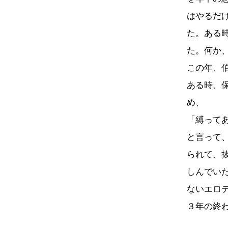
はやるだ
た。ある
た。何か
この年、
ある時、
め、
「縛って
と言って
られて、
しんでい
ないエロ
３年の終