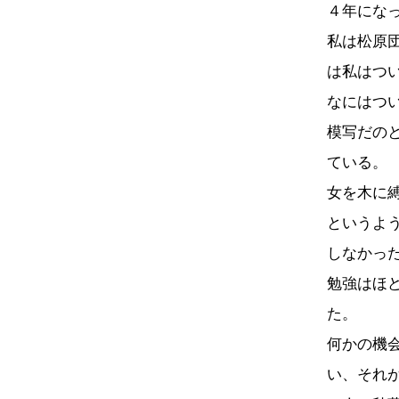
４年にな
私は松原
は私はつ
なにはつ
模写だの
ている。
女を木に
というよ
しなかっ
勉強はほ
た。
何かの機
い、それ