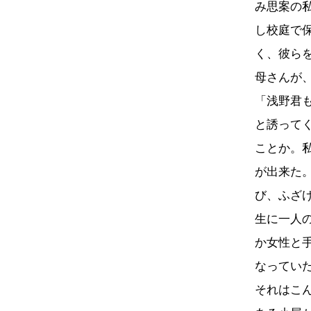
み思案の
し校庭で
く、彼ら
母さんが
「浅野君
と誘って
ことか。
が出来た
び、ふざ
生に一人
か女性と
なってい
それはこ