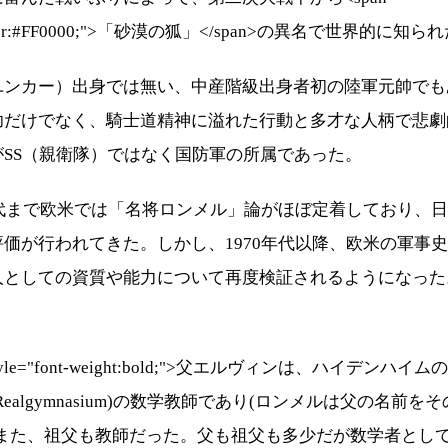
color:#FF0000;">「砂漠の狐」</span>の異名で世界的に知ら
ンカー）出身では無い、中産階級出身者初の陸軍元帥でも
功だけでなく、騎士道精神に溢れた行動と多才な人柄で悲劇
がSS（親衛隊）ではなく国防軍の所属であった。
年代まで欧米では「名将ロンメル」論がほぼ定着しており、
価が行われてきた。しかし、1970年代以降、欧米の軍事
人としての資質や能力について再度検証されるようになった
tyle="font-weight:bold;">父エルヴィンは、ハイデンハイ
Realgymnasium)の数学教師であり(ロンメルは父の名前を
。また、祖父も教師だった。父も祖父も多少だが数学者とし