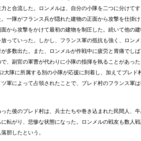
主力と合流した。ロンメルは、自分の小隊を二つに分けてす
た。一隊がフランス兵が隠れた建物の正面から攻撃を仕掛け
側面から攻撃をかけて最初の建物を制圧した。続いて他の建
を放っていった。しかし、フランス軍の抵抗も強く、ロンメ
者が多数出た。また、ロンメルが作戦中に疲労と胃痛でしば
ので、副官の軍曹が代わりに小隊の指揮を執ることがあった
2大隊に所属する別の小隊が応援に到着し、加えてブレド村
イツ軍によって占領されたことで、ブレド村のフランス軍は
わった後のブレド村は、兵士たちや巻き込まれた民間人、牛
ちに転がり、悲惨な状態になった。ロンメルの戦友も数人戦
ん落胆したという。