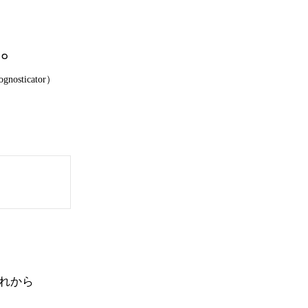
。
nosticator）
れから