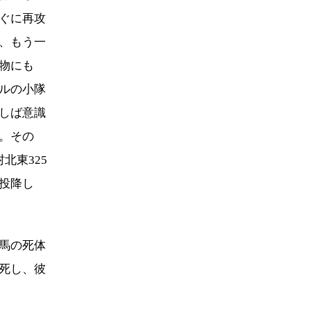
ぐに再攻
、もう一
物にも
ルの小隊
しば意識
。その
北東325
投降し
馬の死体
死し、彼