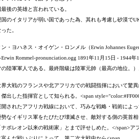
最後の英雄と言われている。
国のイタリアが弱い国であった為、其れも考慮し砂漠でU
なった。
ヨハネス・オイゲン・ロンメル（Erwin Johannes Euge
-Erwin Rommel-pronunciation.ogg 1891年11月15日 - 194
ツの陸軍軍人である。最終階級は陸軍元帥（最高の地位。）
界大戦のフランスや北アフリカでの戦闘指揮において驚異
出した指揮官として知られる。<span style="color:#FF000
展開されたアフリカ戦線において、巧みな戦略・戦術によっ
優勢なイギリス軍をたびたび壊滅させ、敵対する側の英首相
ナポレオン以来の戦術家」とまで評せしめた。</span>ア
富んだ戦いぶりによって、第二次大戦中から<span