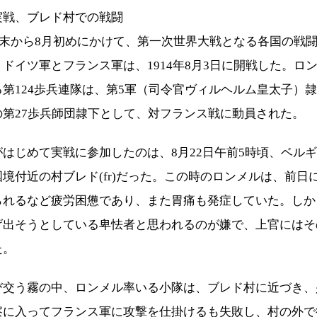
実戦、ブレド村での戦闘
7月末から8月初めにかけて、第一次世界大戦となる各国の戦
ドイツ軍とフランス軍は、1914年8月3日に開戦した。ロ
第124歩兵連隊は、第5軍（司令官ヴィルヘルム皇太子）隷
の第27歩兵師団隷下として、対フランス戦に動員された。
はじめて実戦に参加したのは、8月22日午前5時頃、ベル
境付近の村ブレド(fr)だった。この時のロンメルは、前日
られるなど疲労困憊であり、また胃痛も発症していた。しか
げ出そうとしている卑怯者と思われるのが嫌で、上官にはそ
た。
び交う霧の中、ロンメル率いる小隊は、ブレド村に近づき、
察に入ってフランス軍に攻撃を仕掛けるも失敗し、村の外で