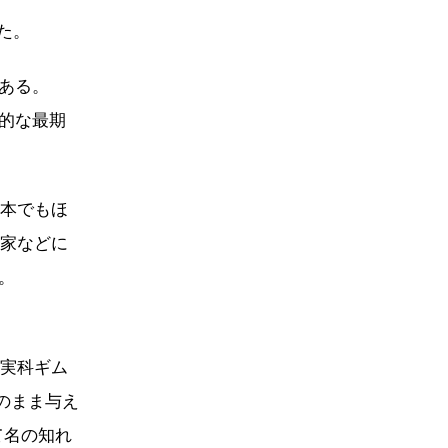
れた。
ある。
的な最期
日本でもほ
史家などに
。
ムの実科ギム
そのまま与え
て名の知れ