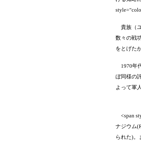
style="
貴族（ユ
数々の戦
をとげた
1970
ぼ同様の評
よって軍
<span s
ナジウム(
られた)