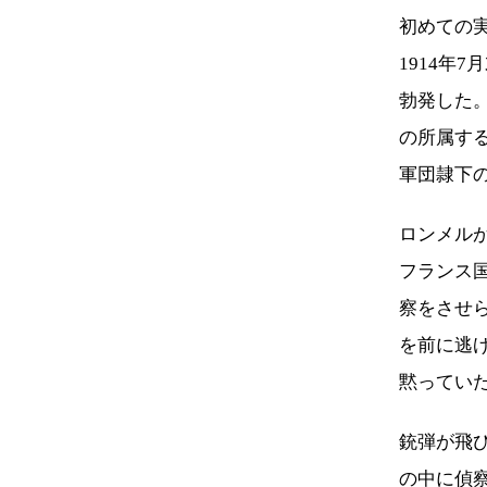
初めての
1914年
勃発した。
の所属する
軍団隷下
ロンメルが
フランス国
察をさせ
を前に逃
黙ってい
銃弾が飛
の中に偵