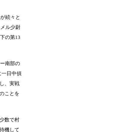
闘が続々と
ンメル少尉
下の第13
ギー南部の
に一日中偵
し、実戦
のことを
少数で村
待機して