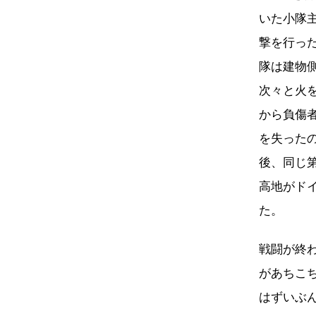
いた小隊
撃を行っ
隊は建物
次々と火
から負傷
を失った
後、同じ第
高地がド
た。
戦闘が終
があちこ
はずいぶ