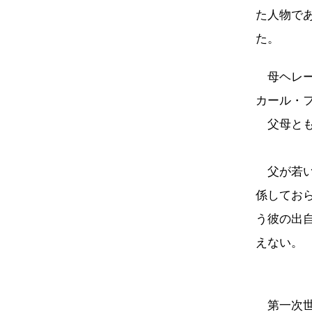
た人物で
た。
母ヘレー
カール・
父母とも
父が若い
係してお
う彼の出
えない。
第一次世