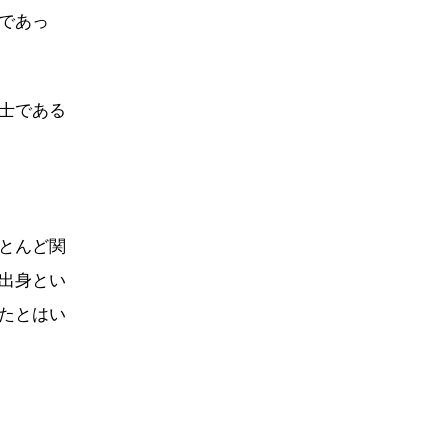
であっ
士である
とんど関
出身とい
たとはい