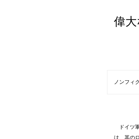
偉大
ノンフィ
ドイツ軍
は、其の