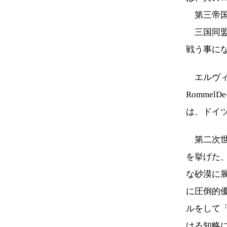
第三帝国
三国同盟
戦う事に
エルヴィン・
RommelDe
は、ドイ
第二次世
を挙げた、傑
な砂漠に
に圧倒的
ルをして「
ける知略に