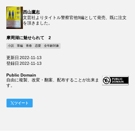
西山鷹志
文芸社よりタイトル警察官他9編として発売、既に注文
を頂きました。
摩周湖に魅せられて 2
小説
掌編
青春
恋愛
全年齢対象
更新日
2022-11-13
登録日
2022-11-13
Public Domain
自由に複製、改変・翻案、配布することが出来ま
す。
ツイート