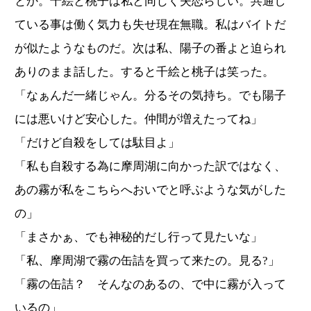
とか。千絵と桃子は私と同じく失恋らしい。共通し
ている事は働く気力も失せ現在無職。私はバイトだ
が似たようなものだ。次は私、陽子の番よと迫られ
ありのまま話した。すると千絵と桃子は笑った。
「なぁんだ一緒じゃん。分るその気持ち。でも陽子
には悪いけど安心した。仲間が増えたってね」
「だけど自殺をしては駄目よ」
「私も自殺する為に摩周湖に向かった訳ではなく、
あの霧が私をこちらへおいでと呼ぶような気がした
の」
「まさかぁ、でも神秘的だし行って見たいな」
「私、摩周湖で霧の缶詰を買って来たの。見る?」
「霧の缶詰？ そんなのあるの、で中に霧が入って
いるの」