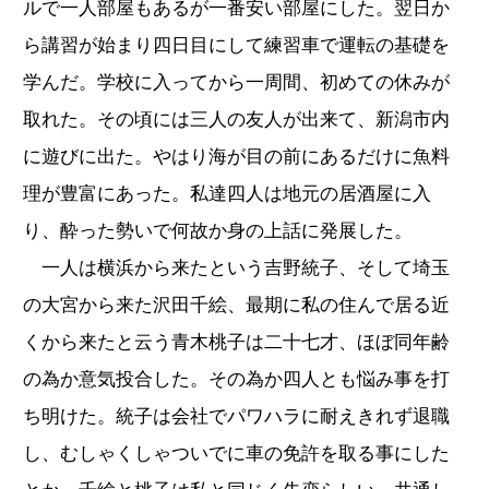
ルで一人部屋もあるが一番安い部屋にした。翌日か
ら講習が始まり四日目にして練習車で運転の基礎を
学んだ。学校に入ってから一周間、初めての休みが
取れた。その頃には三人の友人が出来て、新潟市内
に遊びに出た。やはり海が目の前にあるだけに魚料
理が豊富にあった。私達四人は地元の居酒屋に入
り、酔った勢いで何故か身の上話に発展した。
一人は横浜から来たという吉野統子、そして埼玉
の大宮から来た沢田千絵、最期に私の住んで居る近
くから来たと云う青木桃子は二十七才、ほぼ同年齢
の為か意気投合した。その為か四人とも悩み事を打
ち明けた。統子は会社でパワハラに耐えきれず退職
し、むしゃくしゃついでに車の免許を取る事にした