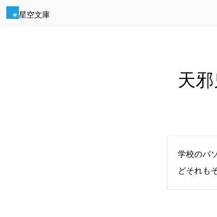
星空文庫
天邪
学校のパ
どそれも