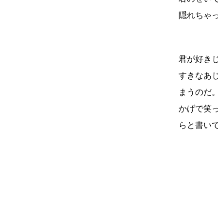
隠れちゃ
君が好き
すきなあ
まうのだ
かげで笑
らと書い