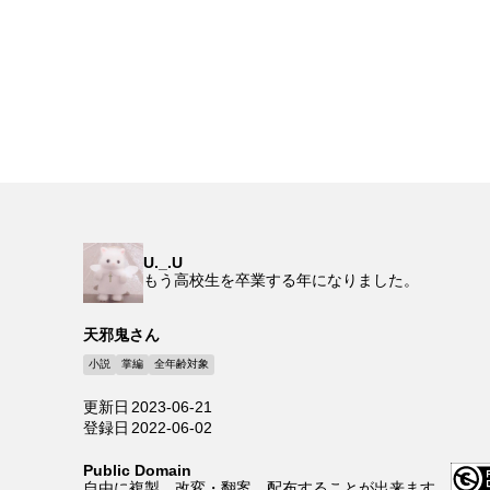
U._.U
もう高校生を卒業する年になりました。
天邪鬼さん
小説
掌編
全年齢対象
更新日
2023-06-21
登録日
2022-06-02
Public Domain
自由に複製、改変・翻案、配布することが出来ます。