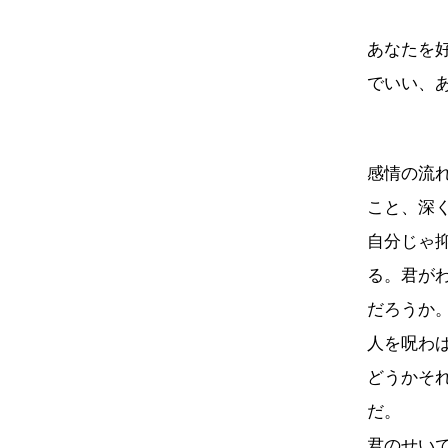
あなたを
でいい、
感情の流
こと、深
自分じゃ
る。君が
だろうか
人を呪わ
どうかそ
だ。
君のせい