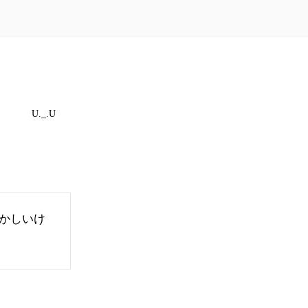
U._.U
かしいけ