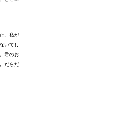
た。私が
ないてし
。君のお
。だらだ