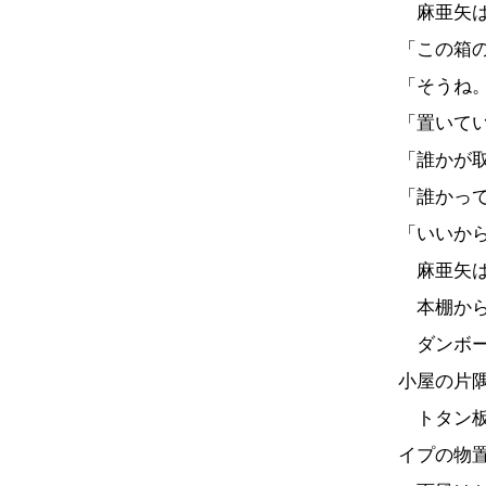
麻亜矢は
「この箱
「そうね
「置いて
「誰かが
「誰かっ
「いいか
麻亜矢は
本棚から
ダンボー
小屋の片
トタン板
イプの物