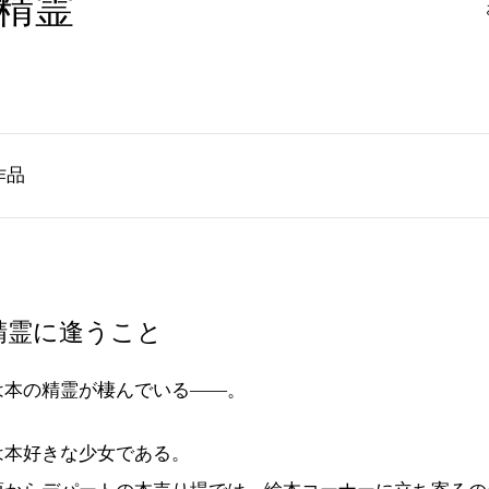
精霊
作品
の精霊に逢うこと
本の精霊が棲んでいる――。
は本好きな少女である。