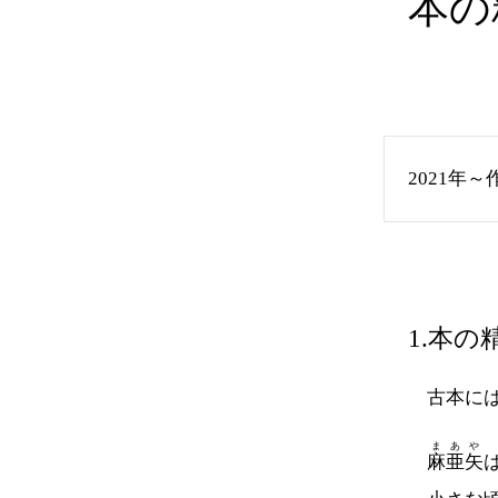
本の
2021年～
1.本
古本には
まあや
麻亜矢