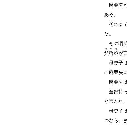
麻亜矢が
ある。
それまで
た。
その頃
てつや
父哲弥
が
母史子は
に麻亜矢
麻亜矢は
全部持っ
と言われ
母史子は
つなら、