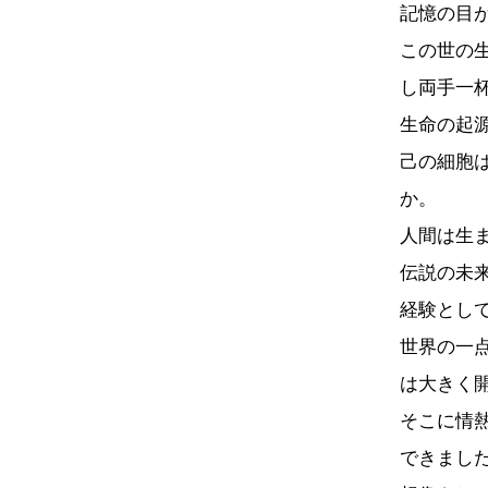
記憶の目
この世の
し両手一
生命の起
己の細胞
か。
人間は生
伝説の未
経験とし
世界の一
は大きく
そこに情
できまし