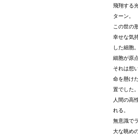
飛翔する
ターン。
この世の
幸せな気
した細胞
細胞が原
それは想
命を懸け
置でした
人間の高
れる。
無意識で
大な眺め