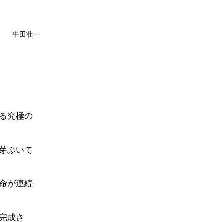
牛田壮一
る究極の
芽ぶいて
命が連続
完成さ