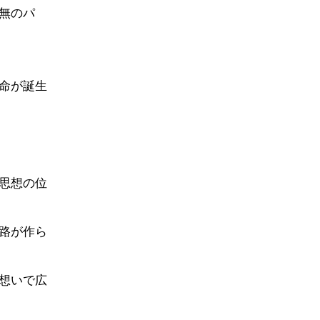
無のパ
命が誕生
思想の位
路が作ら
想いで広