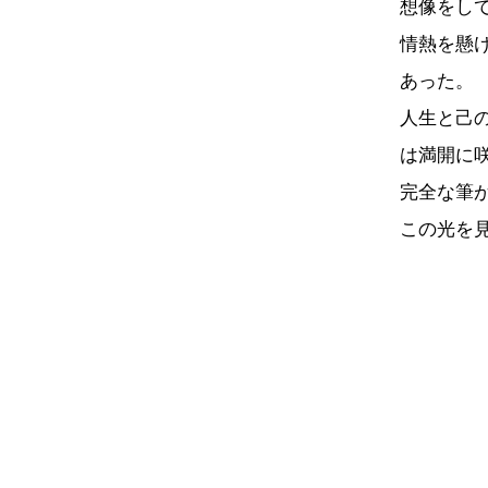
想像をし
情熱を懸
あった。
人生と己
は満開に
完全な筆
この光を