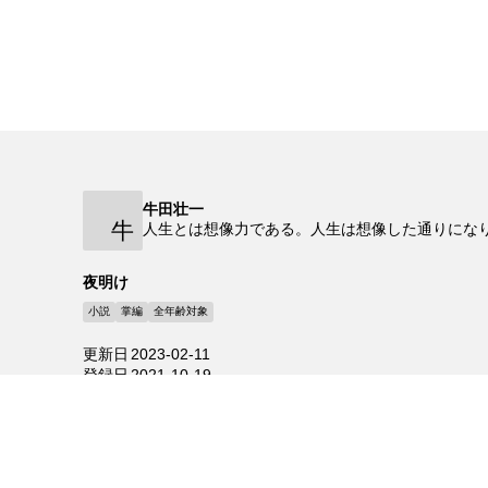
牛田壮一
牛
人生とは想像力である。人生は想像した通りにな
夜明け
小説
掌編
全年齢対象
更新日
2023-02-11
登録日
2021-10-19
Copyrighted
著作権法内での利用のみを許可します。