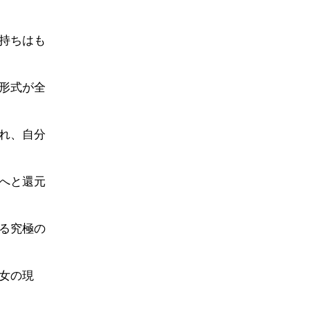
持ちはも
形式が全
れ、自分
へと還元
る究極の
女の現