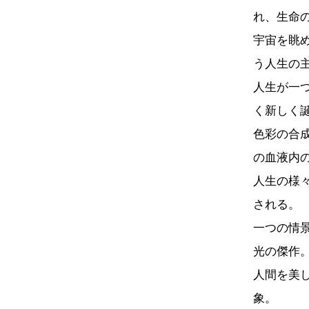
れ、生命
宇宙を眺
う人生の
人生が一
く新しく
色彩の合
の血液内
人生の様
される。
一つの情
光の傑作
人間を美
象。