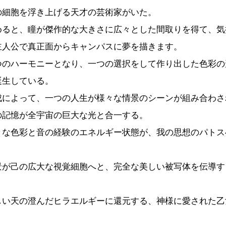
の細胞を浮き上げる天才の芸術家がいた。
めると、瞳が傑作的な大きさに広々とした間取りを得て、気
主人公で真正面からキャンパスに夢を描きます。
つのハーモニーとなり、一つの選択をして作り出した色彩の
誕生している。
成によって、一つの人生が様々な情景のシーンが組み合わさ
の記憶が全宇宙の巨大な光と合一する。
々な色彩と音の経験のエネルギー状態が、我の思想のパトス
景が己の広大な視覚細胞へと、完全な美しい被写体を伝導す
。
しい天の澄んだヒラエルギーに還元する、神様に愛された乙