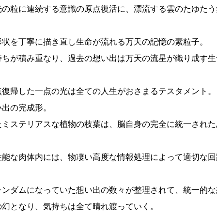
光の粒に連続する意識の原点復活に、漂流する雲のたゆたう
形状を丁寧に描き直し生命が流れる万天の記憶の素粒子。
持ちが積み重なり、過去の想い出は万天の流星が織り成す生
。
点復帰した一点の光は全ての人生がおさまるテスタメント。
い出の完成形。
たミステリアスな植物の枝葉は、脳自身の完全に統一された
。
性能な肉体内には、物凄い高度な情報処理によって適切な回
ランダムになっていた想い出の数々が整理されて、統一的な
の幻となり、気持ちは全て晴れ渡っていく。