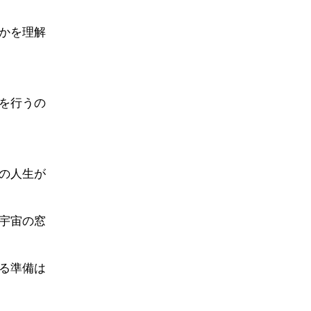
かを理解
を行うの
の人生が
宇宙の窓
る準備は