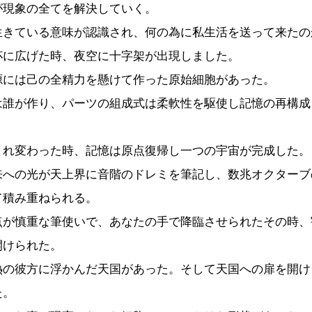
が現象の全てを解決していく。
生きている意味が認識され、何の為に私生活を送って来たの
杯に広げた時、夜空に十字架が出現しました。
源には己の全精力を懸けて作った原始細胞があった。
は誰が作り、パーツの組成式は柔軟性を駆使し記憶の再構成
まれ変わった時、記憶は原点復帰し一つの宇宙が完成した。
来への光が天上界に音階のドレミを筆記し、数兆オクターブ
て積み重ねられる。
点が慎重な筆使いで、あなたの手で降臨させられたその時、
開けられた。
熱の彼方に浮かんだ天国があった。そして天国への扉を開け
た。