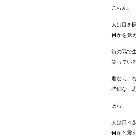
ごらん。
人は目を
何かを覚
街の隅で
笑ってい
君なら、
些細な 
ほら、
人は日々
何かと震