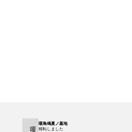
嗄鳥鳴夏ノ墓地
嗄
移転しました