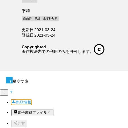
平和
自由詩
掌編
全年齢対象
更新日
2021-03-24
登録日
2021-03-24
Copyrighted
著作権法内での利用のみを許可します。
星空文庫
作品情報
電子書籍ファイル
共有