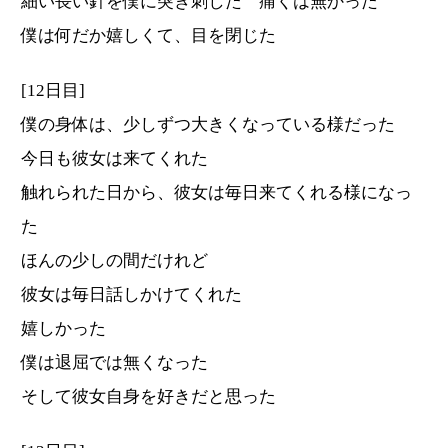
細い長い針を僕に突き刺した 痛くは無かった
僕は何だか嬉しくて、目を閉じた
[12日目]
僕の身体は、少しずつ大きくなっている様だった
今日も彼女は来てくれた
触れられた日から、彼女は毎日来てくれる様になっ
た
ほんの少しの間だけれど
彼女は毎日話しかけてくれた
嬉しかった
僕は退屈では無くなった
そして彼女自身を好きだと思った