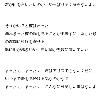
君が何を言いたいのか、やっぱり全く解らないよ。
そうかい？と彼は言った
崩れきった彼の顔を見ることが出来ずに、落ちた頬
の腐肉に視線を寄せる
既に蛆が沸き始め、白い物が無数に蠢いていた
まったく、まったく、君はアリスでもないくせに、
いつまで夢を見続ける気なのかな？
まったく、まったく、こんなに可笑しい事はないよ