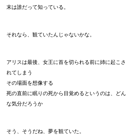
末は誰だって知っている。
それなら、観ていたんじゃないかな。
アリスは最後、女王に首を切られる前に姉に起こさ
れてしまう
その場面を想像する
死の直前に眠りの死から目覚めるというのは、どん
な気分だろうか
そう、そうだね、夢を観ていた。