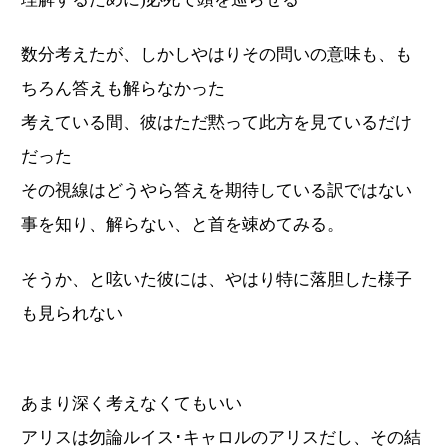
数分考えたが、しかしやはりその問いの意味も、も
ちろん答えも解らなかった
考えている間、彼はただ黙って此方を見ているだけ
だった
その視線はどうやら答えを期待している訳ではない
事を知り、解らない、と首を竦めてみる。
そうか、と呟いた彼には、やはり特に落胆した様子
も見られない
あまり深く考えなくてもいい
アリスは勿論ルイス･キャロルのアリスだし、その結