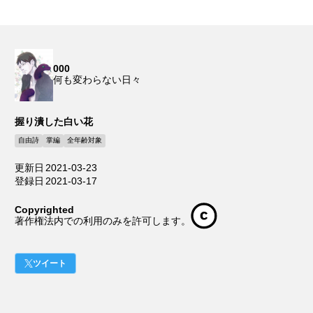
000
何も変わらない日々
握り潰した白い花
自由詩
掌編
全年齢対象
更新日
2021-03-23
登録日
2021-03-17
Copyrighted
著作権法内での利用のみを許可します。
ツイート