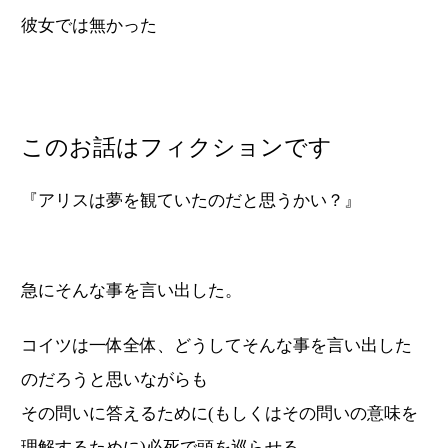
彼女では無かった
このお話はフィクションです
『アリスは夢を観ていたのだと思うかい？』
急にそんな事を言い出した。
コイツは一体全体、どうしてそんな事を言い出した
のだろうと思いながらも
その問いに答えるために(もしくはその問いの意味を
理解するために)必死で頭を巡らせる