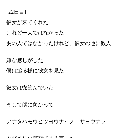
[22日目]
彼女が来てくれた
けれど一人ではなかった
あの人ではなかったけれど、彼女の他に数人
嫌な感じがした
僕は縋る様に彼女を見た
彼女は微笑んでいた
そして僕に向かって
アナタハモウヒツヨウナイノ サヨウナラ