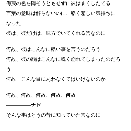
侮蔑の色を隠そうともせずに彼はまくしたてる
言葉の意味は解らないのに、酷く悲しい気持ちに
なった
彼は、彼だけは、味方でいてくれる筈なのに
何故、彼はこんなに酷い事を言うのだろう
何故、彼の顔はこんなに醜く崩れてしまったのだろ
う
何故、こんな目にあわなくてはいけないのか
何故、何故、何故、何故、何故
―――――ナゼ
そんな事はとうの昔に知っていた筈なのに