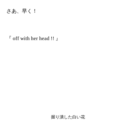
さあ、早く！
『 off with her head !! 』
握り潰した白い花