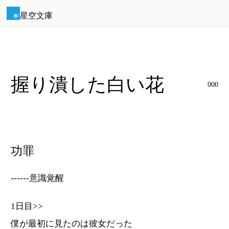
星空文庫
握り潰した白い花
000
功罪
------意識覚醒
1日目>>
僕が最初に見たのは彼女だった