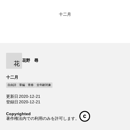
十二月
花野 尋
花
十二月
自由詩
掌編
青春
全年齢対象
更新日
2020-12-21
登録日
2020-12-21
Copyrighted
著作権法内での利用のみを許可します。