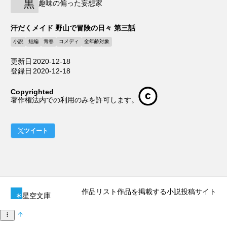
黒
趣味の偏った妄想家
汗だくメイド 野山で冒険の日々 第三話
小説
短編
青春
コメディ
全年齢対象
更新日
2020-12-18
登録日
2020-12-18
Copyrighted
著作権法内での利用のみを許可します。
ツイート
作品リスト
作品を掲載する
小説投稿サイト
星空文庫