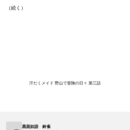
（続く）
汗だくメイド 野山で冒険の日々 第三話
黒面奴語 鈴雀