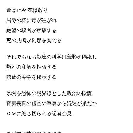
歌は止み 花は散り
屈辱の杯に毒が注がれ
絶望の馭者が疾駆する
死の共鳴が刹那を奏でる
それでもなお獣達の科学は羞恥を隔絶し
類との和解を拒否する
隠蔽の美学を掲示する
県境を恐怖の境界線とした政治の陰謀
官房長官の虚空の重層から混迷が巣だつ
ＣＭに絶ち切られる記者会見