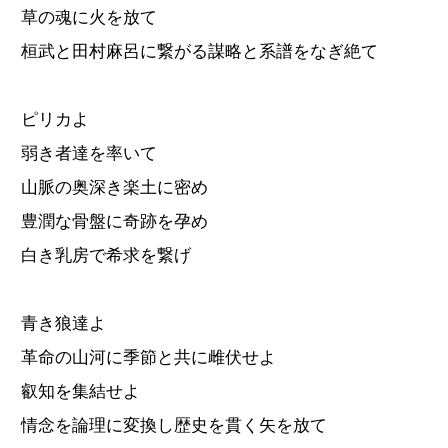
草の魂に火を放て
桓武と田村麻呂に繋がる謀略と系譜をなぎ絶て
ピリカよ
弱き者達を率いて
山脈の奥深き楽土に密め
豊潤な骨盤に奇跡を孕め
白き乳房で希求を繋げ
青き狼達よ
革命の山河に季節と共に雌伏せよ
叡知を集結せよ
情念を論理に変換し歴史を貫く矢を放て