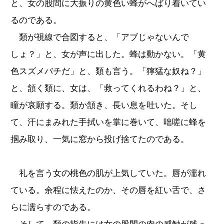
と、女の股間に大振りの黄色い蜂がへばり着いてい
るのである。
類が視線で合図すると、「アブじゃないんで
しょ？」と、女が声に出した。蜂は動かない。「黄
色スズメバチだ」と、類も言う。「獰猛な奴ね？」
と、頷く類に、女は、「救ってくれるわね？」と、
瞳が哀願する。類か頷き、長い息を吐いた。そし
て、汗にまみれた手拭いを掌に巻いて、咄嗟に蜂を
掴み取り、一気に窓から投げ捨てたのである。
礼を言う女の桃色の肌が上気していた。唇が濡れ
ている。余程に怯えたのか、その唇を紅い舌で、さ
らに濡らすのである。