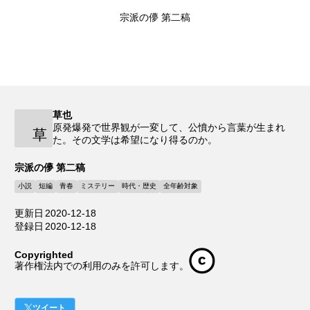
宗派の儚 第二稿
草也
原発爆発で世界観が一変して、公憤から言葉が生まれ
草
た。その文学は希望になり得るのか。
宗派の儚 第二稿
小説
短編
青春
ミステリー
時代・歴史
全年齢対象
更新日
2020-12-18
登録日
2020-12-18
Copyrighted
著作権法内での利用のみを許可します。
ツイート