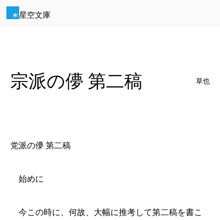
星空文庫
宗派の儚 第二稿
草也
党派の儚 第二稿
始めに
今この時に、何故、大幅に推考して第二稿を書こ