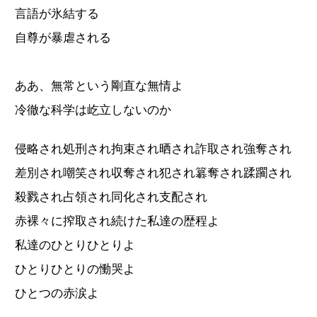
言語が氷結する
自尊が暴虐される
ああ、無常という剛直な無情よ
冷徹な科学は屹立しないのか
侵略され処刑され拘束され晒され詐取され強奪され
差別され嘲笑され収奪され犯され簒奪され蹂躙され
殺戮され占領され同化され支配され
赤裸々に搾取され続けた私達の歴程よ
私達のひとりひとりよ
ひとりひとりの慟哭よ
ひとつの赤涙よ