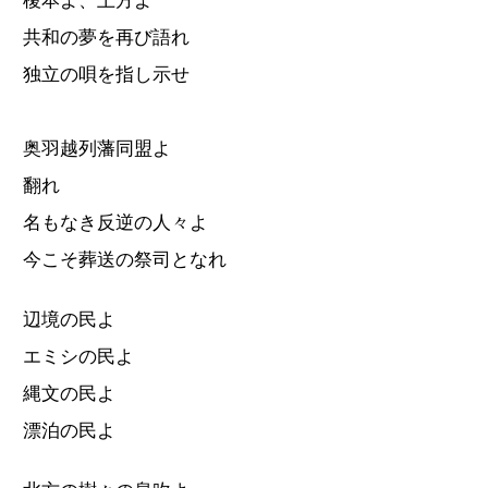
榎本よ、土方よ
共和の夢を再び語れ
独立の唄を指し示せ
奥羽越列藩同盟よ
翻れ
名もなき反逆の人々よ
今こそ葬送の祭司となれ
辺境の民よ
エミシの民よ
縄文の民よ
漂泊の民よ