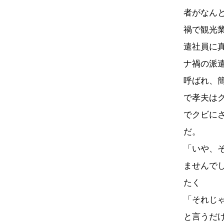
者がなん
禍で観光
遣社員に
ナ禍の派
呼ばれ、
で孝夫は
でクビに
だ。
「いや、
ませんで
たく
「それじ
と言うだ