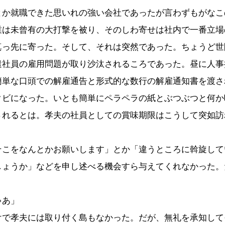
とか就職できた思いれの強い会社であったが言わずもがなこ
業は未曾有の大打撃を被り、そのしわ寄せは社内で一番立場
真っ先に寄った。そして、それは突然であった。ちょうど世
遣社員の雇用問題が取り沙汰されるころであった。昼に人事
簡単な口頭での解雇通告と形式的な数行の解雇通知書を渡さ
クビになった。いとも簡単にペラペラの紙とぶつぶつと何か
されるとは。孝夫の社員としての賞味期限はこうして突如訪
そこをなんとかお願いします」とか「違うところに斡旋して
しょうか」などを申し述べる機会すら与えてくれなかった。
ゃあ」
けで孝夫には取り付く島もなかった。だが、無礼を承知して