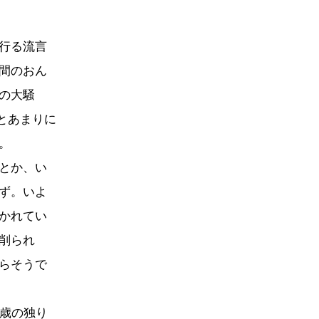
行る流言
間のおん
の大騒
とあまりに
。
とか、い
ず。いよ
かれてい
削られ
らそうで
5歳の独り