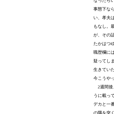
なったら
事態下な
い、孝夫
もなし。
が、その
たかはつ
職歴欄に
疑ってし
生きてい
今こうや
2週間後
うに載っ
デカと一
の隅を突