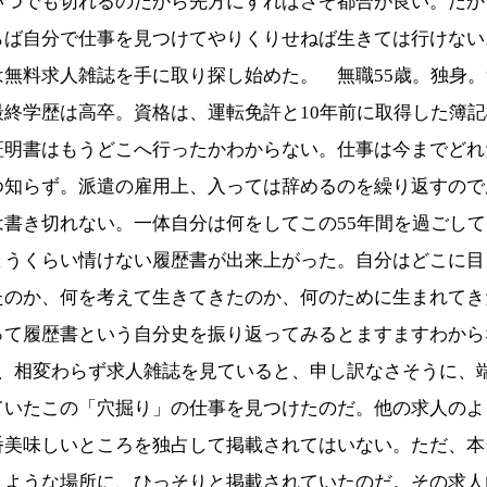
いつでも切れるのだから先方にすればさぞ都合が良い。だか
らば自分で仕事を見つけてやりくりせねば生きては行けない
は無料求人雑誌を手に取り探し始めた。 無職55歳。独身
最終学歴は高卒。資格は、運転免許と10年前に取得した簿
証明書はもうどこへ行ったかわからない。仕事は今までどれ
ゆ知らず。派遣の雇用上、入っては辞めるのを繰り返すので
は書き切れない。一体自分は何をしてこの55年間を過ごし
まうくらい情けない履歴書が出来上がった。自分はどこに目
たのか、何を考えて生きてきたのか、何のために生まれてき
って履歴書という自分史を振り返ってみるとますますわから
、相変わらず求人雑誌を見ていると、申し訳なさそうに、
ていたこの「穴掘り」の仕事を見つけたのだ。他の求人のよ
番美味しいところを独占して掲載されてはいない。ただ、本
くような場所に、ひっそりと掲載されていたのだ。その求人