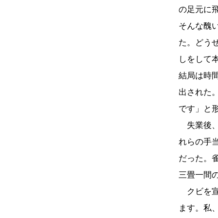
の足元に
そんな醜
た。どう
しをして
結局は時
出された
です」と
失業後、
れらの手
だった。
三畳一間
クビを宣
ます。私