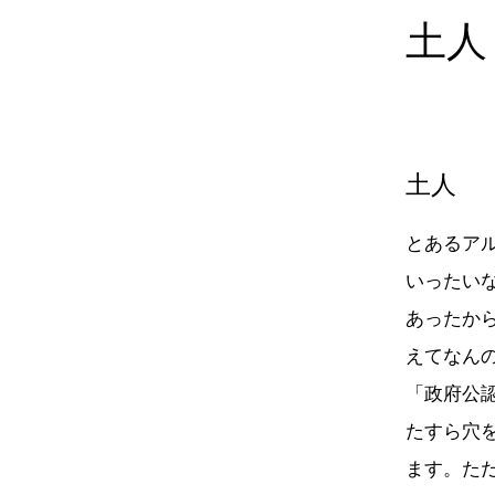
土人
土人
とあるア
いったい
あったか
えてなん
「政府公
たすら穴
ます。た