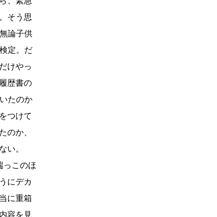
ら、緊急
。そう思
。無論子供
記検定。だ
だけやっ
履歴書の
ていたのか
をつけて
たのか、
ない。
端っこのほ
うにデカ
当に重箱
内容を見