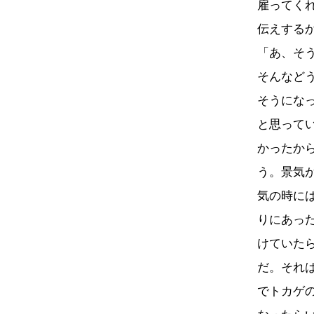
雇ってく
伝えする
「あ、そ
そんなど
そうにな
と思って
かったか
う。景気
気の時に
りにあっ
けていた
だ。それ
でトカゲ