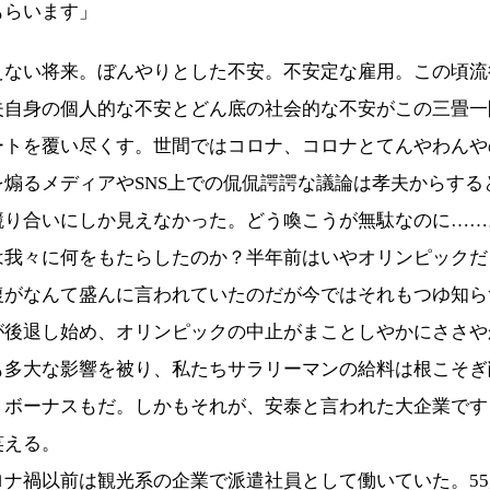
もらいます」
ない将来。ぼんやりとした不安。不安定な雇用。この頃流
夫自身の個人的な不安とどん底の社会的な不安がこの三畳一
ートを覆い尽くす。世間ではコロナ、コロナとてんやわんや
を煽るメディアやSNS上での侃侃諤諤な議論は孝夫からする
競り合いにしか見えなかった。どう喚こうが無駄なのに……
は我々に何をもたらしたのか？半年前はいやオリンピックだ
復がなんて盛んに言われていたのだが今ではそれもつゆ知ら
が後退し始め、オリンピックの中止がまことしやかにささや
も多大な影響を被り、私たちサラリーマンの給料は根こそぎ
、ボーナスもだ。しかもそれが、安泰と言われた大企業です
笑える。
ロナ禍以前は観光系の企業で派遣社員として働いていた。5