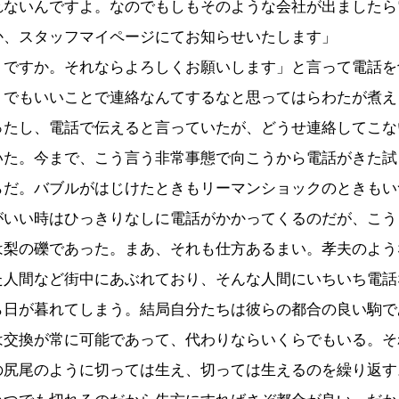
れないんですよ。なのでもしもそのような会社が出ましたら
か、スタッフマイページにてお知らせいたします」
うですか。それならよろしくお願いします」と言って電話を
うでもいいことで連絡なんてするなと思ってはらわたが煮え
ったし、電話で伝えると言っていたが、どうせ連絡してこな
いた。今まで、こう言う非常事態で向こうから電話がきた試
らだ。バブルがはじけたときもリーマンショックのときもい
がいい時はひっきりなしに電話がかかってくるのだが、こう
は梨の礫であった。まあ、それも仕方あるまい。孝夫のよう
た人間など街中にあぶれており、そんな人間にいちいち電話
ら日が暮れてしまう。結局自分たちは彼らの都合の良い駒で
は交換が常に可能であって、代わりならいくらでもいる。そ
の尻尾のように切っては生え、切っては生えるのを繰り返す