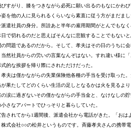
飛びすがり、膝をつきながら必死に願い出るのもなにかわび
い姿を他の人に見られるくらいなら素直に従う方がまだまし
せ派遣社員の身分。所詮あと半年の雇用期間がとんでもなく
本日で切れるのだと思えばそんなに悲観することでもないと
間の問題であるのだから。そして、孝夫はその日のうちに会
。当然社員からの労いの言葉なんぞはない。すれ違い様に「
形式的な挨拶を帰り際にされただけだった。
孝夫は僅かながらの失業保険他各種の手当を受け取った。
当が果たしてどのくらい生活の足しとなるかは火を見るより
雀の涙に過ぎないその僅かながらの手当金と、なけなしの貯
の小さなアパートでひっそりと暮らしていた。
告されてから1週間後、派遣会社から電話がきた。「おは
、株式会社○○の松井というものです。斉藤孝夫さんの携帯