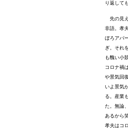
り返して
先の見え
非語。孝
ぼろアパ
ぎ。それ
も醜い小
コロナ禍
や景気回
いよ景気
る。産業
た。無論
あるから
孝夫はコ