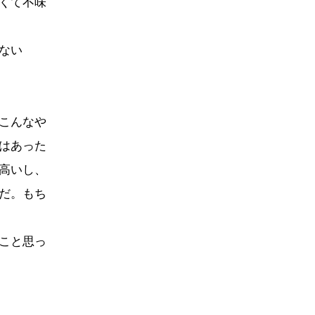
くて不味
ない
こんなや
はあった
高いし、
だ。もち
こと思っ