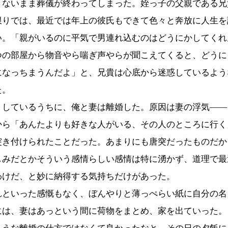
きないまま葬儀が終わってしまった。姪っ子の父親である兄
限りでは、最近では年上の彼氏もできて色々と奔放に人生を
い。「親がいるのに平気で男連れ込むのはどうにかしてくれ
つの部屋から物音やら喘ぎ声やらが聞こえてくると、どうに
になっちまうんだよ」と、兄貴は心底から迷惑しているよう
た。
しているうちに、俺と妻は離婚した。原因は妻の浮気――
から「あんたよりも好きな人がいる、その人のところに行く
突き付けられたことだった。あまりにも唐突だったものだか
しみだとかそういう感情らしい感情は特に湧かず、道理で最
わけだ、と妙に納得する気持ちだけがあった。
といった感慨もなく、ぼんやりと薄っぺらい紙に自分の名
には、妻はあっという間に荷物をまとめ、家を出ていった。