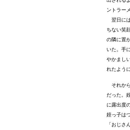
出される
ントラー
翌日には
ちない笑
の隣に置
いた。手
やかまし
れたよう
それから
だった。
に露出度
姪っ子は
「おじさ