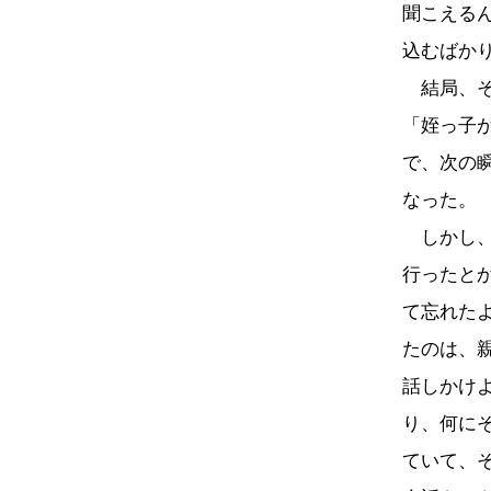
聞こえる
込むばか
結局、そ
「姪っ子
で、次の
なった。
しかし、
行ったと
て忘れた
たのは、
話しかけ
り、何に
ていて、