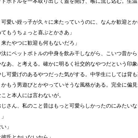
トボトルを一本取り出して蓋を開け、喉に流し込む。生温
、可愛い姪っ子が久々に来たっていうのに、なんか歓迎とか
めてもうちょっと喜ぶとかさあ」
り来たやつに歓迎も何もないだろ」
汰にペットボトルの中身を飲み干しながら、こいつ昔から
かなあ、と考える。確かに明るく社交的なやつだという印象
少し可愛げのあるやつだった気がする。中学生にしては背も
うかもう男遊びとかやっていそうな風格がある。完全に偏見
なこと本人には言わないが。
おじさん、私のこと昔はもっと可愛らしかったのにみたいな
？」
ない」
は彼氏とかいないから」