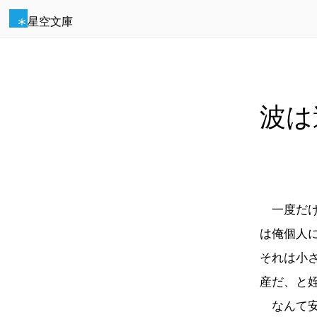
星空文庫
波は
一度だけ
は俺個人
それは小
産だ、と
なんて安