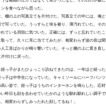
ような離婚の仕方ではなくて良かったなと、その日の夕飯に
メンを食べながら思った。
、棚の上の写真立てを片付けた。写真立ての中には、俺と
顔で写っていた。うっすらと埃を被り、薄汚れていた。その
かれている貝殻に気づいた。正確には、ずっと忘れていたこ
に取って、久々に耳に当ててみたが、相変わらず波の音は聞
い人工音ばかりが鳴り響いていた。そっと棚の上に置き直し
に片付けに戻った。
姪っ子がまたひょっこり訪ねてきたのは、一年ほど経った
姪っ子は中学生になっていた。キャミソールにハーフパンツ
の高い姿で、姪っ子はうちのインターホンを鳴らした。応対
つい昨日も顔を合わせていたかのような馴れ馴れしい調子で
ん、相変わらずしみったれた顔してるね！」