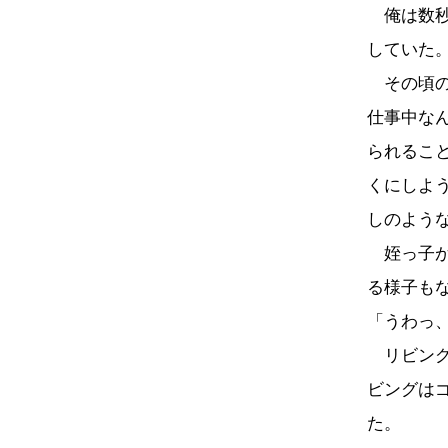
俺は数秒
していた
その頃の
仕事中な
られるこ
くにしよ
しのよう
姪っ子が
る様子も
「うわっ
リビング
ビングは
た。