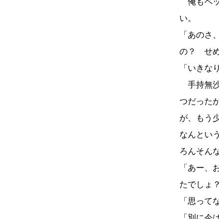
俺もペッ
い。
「あのさ
の？ せ
「いきな
手持無沙
つだった
が、もう
なんとい
ろんそん
「あー、
たでしょ
「思って
「別に今