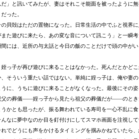
んだ」と訊いてみたが、妻はそれこそ能面を被ったように無
りだった。
の貝殻はただの置物になった。日常生活の中でふと視界に
がまた遊びに来たら、あの変な音について訊こう」と一瞬考
瞬間には、近所の与太話と今日の飯のことだけで頭の中がい
姪っ子が再び遊びに来ることはなかった。死んだとかどこ
か、そういう重たい話ではない。単純に姪っ子は、俺や妻の
ように、うちに遊びに来ることがなくなった。最後にその姿
親父の葬儀――姪っ子から見たら祖父の葬儀だが――のとき
ようかとも思ったが、振る舞われている寿司を一心不乱に食
そんなに夢中なのか目を釘付けにしてスマホ画面を注視して
それでどうにも声をかけるタイミングを掴みかねていたら、