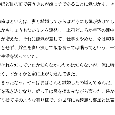
ほど目の前で笑う少女が姪っ子であることに気づかず、き
。
俺はといえば、妻と離婚してからはどうにも気が抜けてし
んかもしょうもないミスを連発し、上司どころか年下の連中
とが増えた。それに嫌気が差して、仕事をやめた。今は就職
うとせず、貯金を食い潰して飯を食っては眠ってという、一
な生活を送っていた。
それを知っていたか知らなかったかは知らないが、俺に特
なく、ずかずかと家に上がり込んできた。
、きったなっ。やっぱおばさんと離婚したの堪えてるんだ」
を覗き込むなり、姪っ子は鼻を摘まみながら言った。確か
ゴミ捨て場のような有り様で、お世辞にも綺麗な部屋とは言