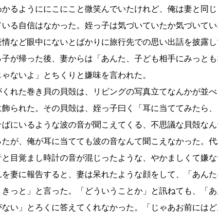
わかるようににこにこと微笑んでいたけれど、俺は妻と同じ
ている自信はなかった。姪っ子は気づいていたか気づいてい
表情など眼中にないとばかりに旅行先での思い出話を披露し
っ子が帰った後、妻からは「あんた、子ども相手にみっとも
じゃないよ」とちくりと嫌味を言われた。
くれた巻き貝の貝殻は、リビングの写真立てなんかが並べ
に飾られた。その貝殻は、姪っ子曰く「耳に当ててみたら、
そばにいるような波の音が聞こえてくる、不思議な貝殻なん
ったが、俺が耳に当てても波の音なんて聞こえなかった。代
音と目覚まし時計の音が混じったような、やかましくて嫌な
れを妻に報告すると、妻は呆れたような顔をして、「あんた
、きっと」と言った。「どういうことか」と訊ねても、「あ
がない」とろくに答えてくれなかった。「じゃあお前にはど