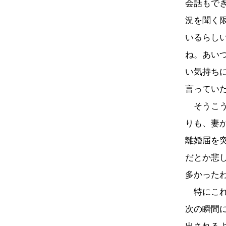
会話もで
況を聞く
いるらし
ね。あい
い気持ち
言ってい
そうこう
りも、妻
離婚届を
だとか悲
多かった
特にこれ
次の瞬間