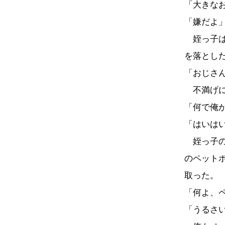
「大きな
「嫌だよ
姪っ子は
を落とし
「おじさ
不満げに
「何で俺
「はいは
姪っ子の
のペット
取った。
「何よ、
「うるさ