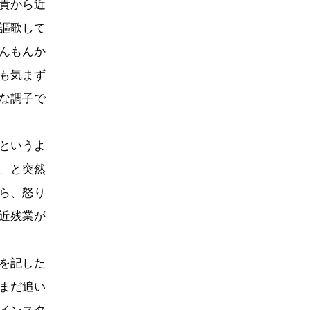
貴から近
謳歌して
んもんか
も気まず
な調子で
というよ
」と突然
ら、怒り
近残業が
を記した
まだ追い