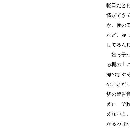
軽口だと
情ができ
か、俺の
れど、姪
してるん
姪っ子が
る棚の上
海のすぐ
のことだ
切の警告
えた。そ
えないよ
かるわけ