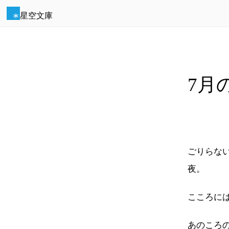
星空文庫
7月
ごりらな
夜。
こころに
あのころ