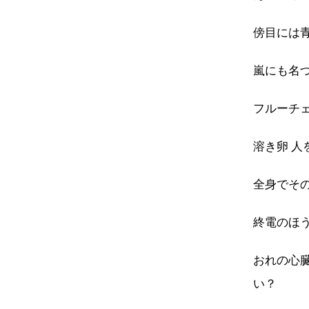
傍目には
嵐にも名
フルーチ
溶き卵 人
全身でそ
終電のほ
おれの心臓
い？