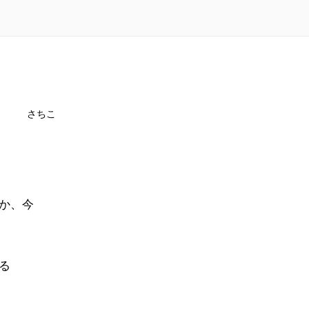
さちこ
か、今
る