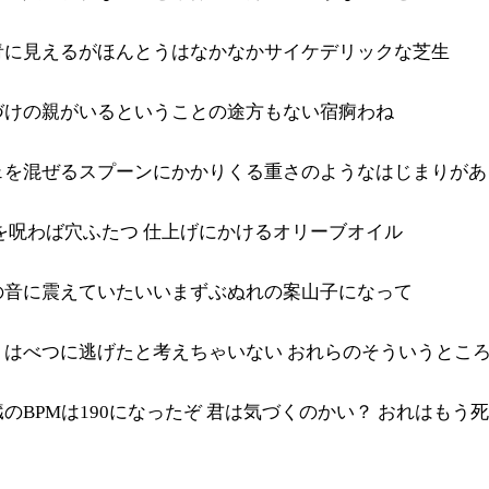
青に見えるがほんとうはなかなかサイケデリックな芝生
づけの親がいるということの途方もない宿痾わね
ェを混ぜるスプーンにかかりくる重さのようなはじまりがあ
を呪わば穴ふたつ 仕上げにかけるオリーブオイル
の音に震えていたいいまずぶぬれの案山子になって
うはべつに逃げたと考えちゃいない おれらのそういうとこ
のBPMは190になったぞ 君は気づくのかい？ おれはもう