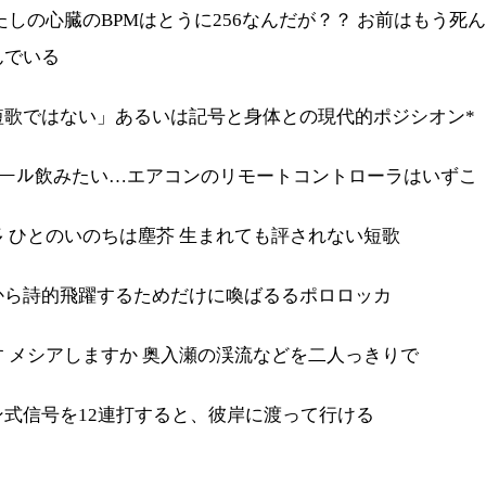
たしの心臓のBPMはとうに256なんだが？？ お前はもう死ん
んでいる
短歌ではない」あるいは記号と身体との現代的ポジシオン*
…ビール飲みたい…エアコンのリモートコントローラはいずこ
 ひとのいのちは塵芥 生まれても評されない短歌
から詩的飛躍するためだけに喚ばるるポロロッカ
 メシアしますか 奥入瀬の渓流などを二人っきりで
ン式信号を12連打すると、彼岸に渡って行ける