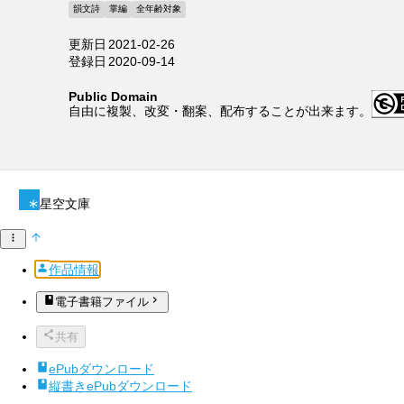
韻文詩
掌編
全年齢対象
更新日
2021-02-26
登録日
2020-09-14
Public Domain
自由に複製、改変・翻案、配布することが出来ます。
星空文庫
作品情報
電子書籍ファイル
共有
ePubダウンロード
縦書きePubダウンロード