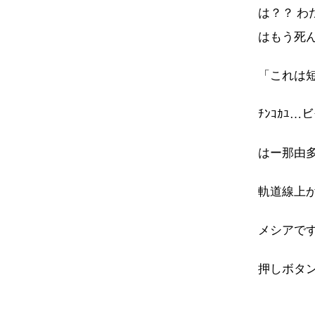
は？？ わ
はもう死
「これは
ﾁﾝｺｶﾕ
はー那由多
軌道線上
メシアです
押しボタ