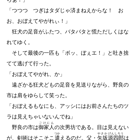
「つつつ つぎはタダじゃ済まねえからな！ お
お、おぼえてやがれぃ！」
狂犬の足音がふたつ、バタバタと慌ただしくはな
れてゆく。
そして最後の一匹も「ボッ、ぼぇエ！」と吐き捨
てて逃げて行った。
「おぼえてやがれ、か」
遠ざかる狂犬どもの足音を見送りながら、野良の
市は肩をゆらして笑った。
「おぼえるもなにも、アッシにはお前さんたちのツ
ラは見えちゃいないんでね」
ごけにん
野良の市は
御家人
の次男坊である。目は見えない
つか
やさか
げんしろう
が、剣術はそこそこ
遣
えるのだ。父・
矢坂
源四郎
は