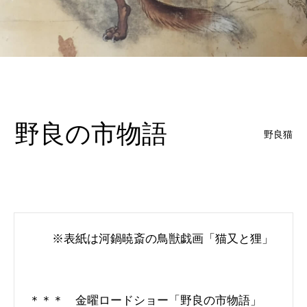
野良の市物語
野良猫
※表紙は河鍋暁斎の鳥獣戯画「猫又と狸」
＊＊＊ 金曜ロードショー「野良の市物語」