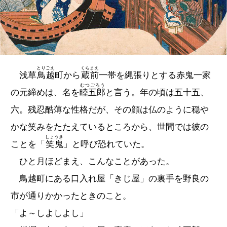
とりごえ
くらまえ
浅草
鳥越
町から
蔵前
一帯を縄張りとする赤鬼一家
むつごろう
の元締めは、名を
睦五郎
と言う。年の頃は五十五、
六。残忍酷薄な性格だが、その顔は仏のように穏や
かな笑みをたたえているところから、世間では彼の
しょうき
ことを「
笑鬼
」と呼び恐れていた。
ひと月ほどまえ、こんなことがあった。
鳥越町にある口入れ屋「きじ屋」の裏手を野良の
市が通りかかったときのこと。
「よ～しよしよし」