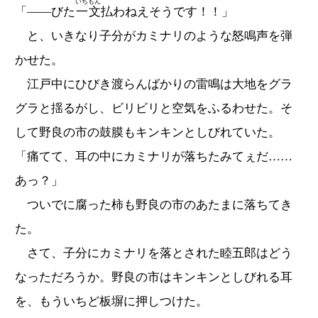
いちもん
「――びた
一文
払わねえそうです！！」
と、いきなり子分がカミナリのような怒鳴声を弾
かせた。
江戸中にひびき渡らんばかりの雷鳴は大地をグラ
グラと揺るがし、ビリビリと空気をふるわせた。そ
して野良の市の鼓膜もキンキンとしびれていた。
「痛てて、耳の中にカミナリが落ちたみてぇだ……
あっ？」
ついでに腐った柿も野良の市のあたまに落ちてき
た。
さて、子分にカミナリを落とされた睦五郎はどう
なっただろうか。野良の市はキンキンとしびれる耳
を、もういちど板塀に押しつけた。