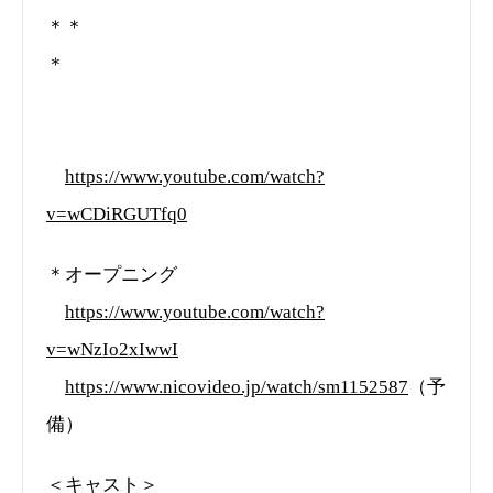
＊＊
＊
https://www.youtube.com/watch?
v=wCDiRGUTfq0
＊オープニング
https://www.youtube.com/watch?
v=wNzIo2xIwwI
https://www.nicovideo.jp/watch/sm1152587
（予
備）
＜キャスト＞