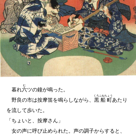
む
暮れ
六
ツの鐘が鳴った。
くろふねちょう
野良の市は按摩笛を鳴らしながら、
黒船町
あたり
を流して歩いた。
「ちょいと、按摩さん」
女の声に呼び止められた。声の調子からすると、