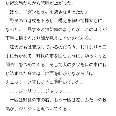
た野次馬たちから悲鳴が上がった。
「ほう。〝ダンビラ〟を抜きなすったか」
野良の市は杖を下ろし、構えを解いて棒立ちに
なった。一見すると無防備のようだが、このほうが
下手に構えるより隙が見えにくいのである。
狂犬どもは警戒しているのだろう。じりじりと二
手に分かれて、野良の市を囲むように、ゆっくりと
間合いをつめてくる。そして犬のクソを口の中にね
じ込まれた狂犬は、地面を転がりながら「ぼ
えず
えェッ！」と苦しそうに
嘔吐
いていた。
……ジャリッ……ジャリッ……
一匹は野良の市の右、もう一匹は左。ふたつの殺
気が、ジリジリと近づいてくる。