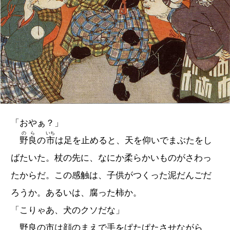
「おやぁ？」
のら
いち
野良
の
市
は足を止めると、天を仰いでまぶたをし
ばたいた。杖の先に、なにか柔らかいものがさわっ
たからだ。この感触は、子供がつくった泥だんごだ
ろうか。あるいは、腐った柿か。
「こりゃあ、犬のクソだな」
野良の市は顔のまえで手をぱたぱたさせながら