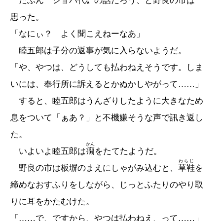
たぶん〝ショバ代〟の話だろう、と野良の市は
思った。
「なにぃ？ よく聞こえねーなあ」
睦五郎は子分の返事が気に入らないようだ。
「や、やつは、どうしても払わねえそうです。しま
いには、奉行所に訴えるとかぬかしやがって……」
すると、睦五郎はうんざりしたように大きなため
息をついて「ぁあ？」と不機嫌そうな声で訊き返し
た。
かん
いよいよ睦五郎は
癇
をたてたようだ。
わらじ
野良の市は板塀のまえにしゃがみ込むと、
草鞋
を
締めなおすふりをしながら、じっとふたりのやり取
りに耳をかたむけた。
「……で、ですから、やつは払わねえ、って……」