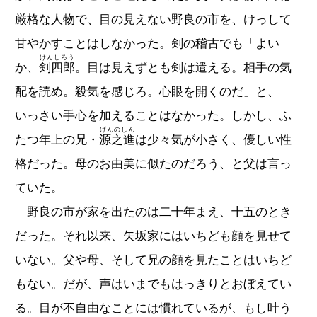
厳格な人物で、目の見えない野良の市を、けっして
甘やかすことはしなかった。剣の稽古でも「よい
けんしろう
か、
剣四郎
。目は見えずとも剣は遣える。相手の気
配を読め。殺気を感じろ。心眼を開くのだ」と、
いっさい手心を加えることはなかった。しかし、ふ
げんのしん
たつ年上の兄・
源之進
は少々気が小さく、優しい性
格だった。母のお由美に似たのだろう、と父は言っ
ていた。
野良の市が家を出たのは二十年まえ、十五のとき
だった。それ以来、矢坂家にはいちども顔を見せて
いない。父や母、そして兄の顔を見たことはいちど
もない。だが、声はいまでもはっきりとおぼえてい
る。目が不自由なことには慣れているが、もし叶う