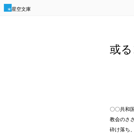
星空文庫
或る
〇〇共和
教会のさ
砕け落ち