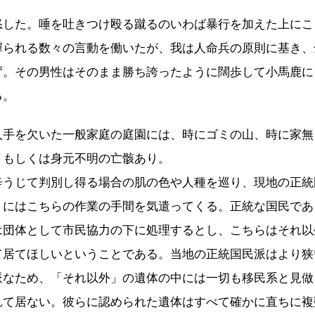
怒した。唾を吐きつけ殴る蹴るのいわば暴行を加えた上にこ
憚られる数々の言動を働いたが、我は人命兵の原則に基き、
ず。その男性はそのまま勝ち誇ったように闊歩して小馬鹿に
る。
人手を欠いた一般家庭の庭園には、時にゴミの山、時に家無
、もしくは身元不明の亡骸あり。
辛うじて判別し得る場合の肌の色や人種を巡り、現地の正統
きにはこちらの作業の手間を気遣ってくる。正統な国民であ
は団体として市民協力の下に処理するとし、こちらはそれ以
て居てほしいということである。当地の正統国民派はより狭
派なため、「それ以外」の遺体の中には一切も移民系と見做
れて居ない。彼らに認められた遺体はすべて確かに直ちに複