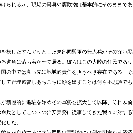
づけられるが、現場の異臭や腐敗物は基本的にそのままであ
。
卵を模したずんぐりとした東部同盟軍の無人兵がその深い黒
ゆる道角に落ち着かせて居る。彼らはこの大陸の住民であり
外国の中では真っ先に地域的責任を担うべき存在である。そ
先して管理監督しあちこちに顔を出すことは何ら不思議でも
らが積極的に進駐を始めその軍勢を拡大して以降、それ以前
の命兵としてこの国の治安実務に従事してきた我々に対する
変化した。
、彼らが自称するに大陸同盟は実質的には例の盟主たる経済