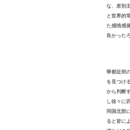
な、差別
と世界的
た感情感
良かった
華都近郊
を見つけ
から判断
し徐々に
同国北部
ると皆に