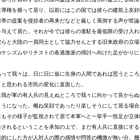
主導権を握って居り、以前にはこの国では彼らの建前上友好
連帯の提案を侵掠者の再来だなどと厳しく罵倒する声が世論
を与えて居た。それが今では彼らの進駐を最低限の受け入れ
彼らと大陸の一員同士として協力せんとする旧来政府の立場
のケシズムやリチストの各過激派の掃討へ向けた足がかりに
。
あって我々は、日に日に仮に生身の人間であれば思うところ
うと思われる市民の変化に直面した。
は我が軍の有人兵の見えぬところで我々に向かって良からぬ
ようになった。概ね笑顔であったり楽しそうにして居る場合
にもその様子が監視されて居て本軍へと一挙手一投足が立体
告されるということを承知の上で、まだ有人兵に直接にする
接的にした方が人対人の際の感情や問答の機微が無い分、幾