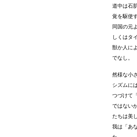
道中は石
覚を駆使
同国の元
しくはタ
獣か人に
でなし。
然様な小
シズムに
つづけて
ではない
たちは美
我は「あ