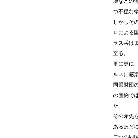
壊などの
つ不穏な
しかしそ
ロによる
ラス兵は
至る。
更に更に
ルスに感
同盟財団
の産物で
た。
その矛先
あるほど
二つの同