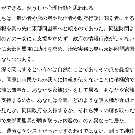
とができる。然うした心理行動と思われる。
たちは一般の者や店の者や配信者や政府行政に関る者に至る
情報を真っ先に東部同盟軍へと頼るのであった。同盟財団よ
網のどの一切にも支援を求めず、政府の情報行政が使えない
一に東部同盟軍に助けを求め、治安実務は専ら東部同盟諸国
になりつつある。
り深く関与するというのは自然なことでありその点を憂慮す
の、問題は市民たちが我々に情報を伝えないことに積極的で
家族は無事か。あなたや家族は何をして居る。あなたや家族
を支持するのか。あなたは今週、どのような無人機が近辺上
を見たか。同国政府を支持するか。それら我々の聴き取った
率で東部同盟兵が聴き取った内容のものと異なって居た。
に、過激なケシストだったりするわけではない。到って純粋