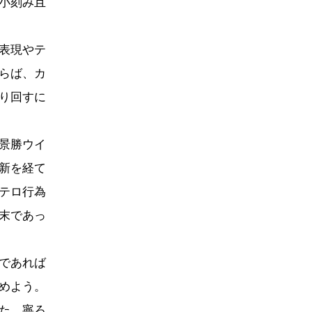
小刻み且
表現やテ
らば、カ
り回すに
景勝ウイ
新を経て
テロ行為
末であっ
であれば
めよう。
た。寧ろ