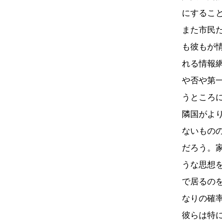
にするこ
また市民
も彼もが
れる情報
や否や第
うところ
隣国がよ
ないもの
だろう。
うな思想
で居るの
なりの確
彼らは特