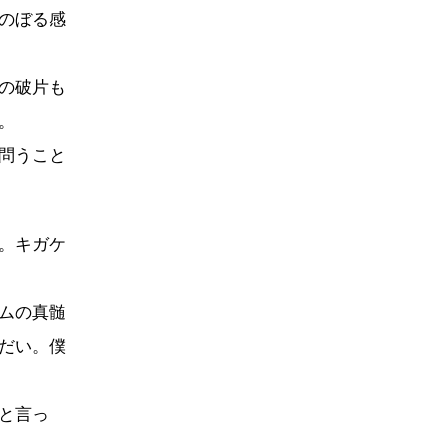
のぼる感
の破片も
。
問うこと
。キガケ
ムの真髄
だい。僕
と言っ