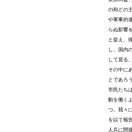
の殆どの
や軍事的
らぬ影響
と捉え、
し、国内
して居る
その中に
とであろ
市民たち
動を働く
つ。我々
を以て報
人兵に間