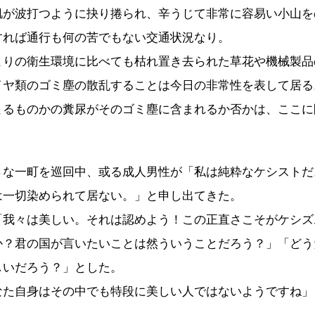
肌が波打つように抉り捲られ、辛うじて非常に容易い小山を
すれば通行も何の苦でもない交通状況なり。
よりの衛生環境に比べても枯れ置き去られた草花や機械製品
イヤ類のゴミ塵の散乱することは今日の非常性を表して居る
よるものかの糞尿がそのゴミ塵に含まれるか否かは、ここに
さな一町を巡回中、或る成人男性が「私は純粋なケシストだ
は一切染められて居ない。」と申し出てきた。
「我々は美しい。それは認めよう！この正直さこそがケシズ
か？君の国が言いたいことは然ういうことだろう？」「どう
しいだろう？」とした。
なた自身はその中でも特段に美しい人ではないようですね」