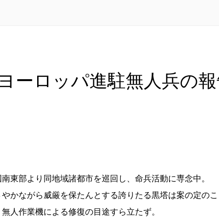
ヨーロッパ進駐無人兵の報
国南東部より同地域諸都市を巡回し、命兵活動に専念中。
さやかながら威厳を保たんとする誇りたる黒塔は案の定のこ
、無人作業機による修復の目途すら立たず。