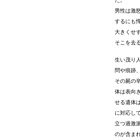
た。
男性は激
するにも
大きくせ
そこを去
生い茂り
問や痕跡
その屍の
体は表向
せる遺体
に対応し
立つ過激
のが含ま