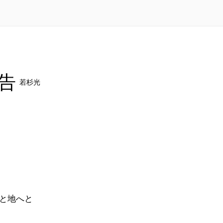
告
若杉光
と地へと