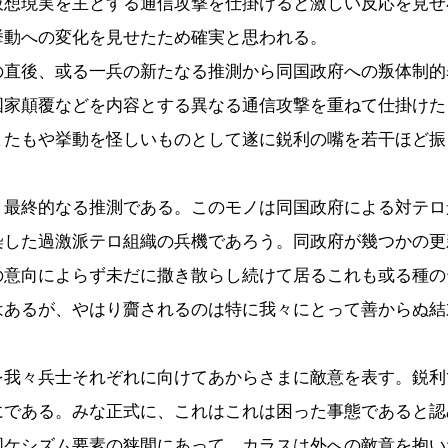
仮想現実を主とする通信攻撃を仕掛けると激しい反応を見せ
挙動への変化を見せたため確実と思われる。
の直後、或る一兵の新たなる推測から同国政府への叛体制的
国家顛覆などを内容とする異なる通信攻撃を重ねて仕掛けた
またもや挙動を怪しいものとして遂に鋭利の嘴を若干ほど振
、最終的なる推測である。このモノは同国政府による対テロ
染した過激派テロ組織の兵機であろう。同政府が幾つかの更
の意向によらず未だに撒き散らし続けて居るこれも或る種の
はあるが、やはり齎されるのは特に我々にとって善からぬ結
を我々兵士それぞれに向けてあからさまに敵意を表す。鋭利
にである。みな正式に、これはこれは困った事態であると認
国ケシズム要素の狭間にあって、カラスは外への敵意を抱い