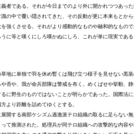
主義者である。それが今日までのより外に開かれつつあった
常識の中で覆い隠されてきた、その反動が更に本来もとから
覚を強くさせる。それがより感動的なものや融和的なもので
ろうに等と嘆くにしろ嘆かぬにしろ、これが単に現実である
の草地に単独で羽を休め暫くは飛び立つ様子を見せない黒装
るや否や、我が命兵部隊は警戒を布く。めくばせや挙動、静
するに野生のものではないことが明らかであった。国際法に
四方より距離を詰めてゆくとする。
に展開する南部ケシズム過激派テロ組織の取るに足らない無
よって推測された。処理兵が同テロ組織への攻撃的な内容や