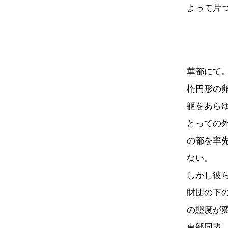
よって片
華都にて
楕円形の
躯をあら
とっての
の都を率
ない。
しかし彼
財団の下
の態度が
東部同盟