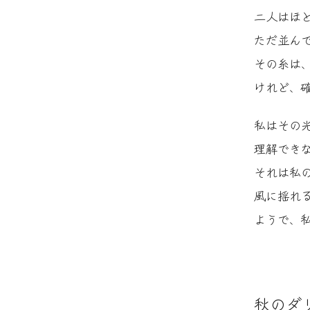
二人はほ
ただ並ん
その糸は
けれど、
私はその
理解でき
それは私
風に揺れ
ようで、
秋のダ