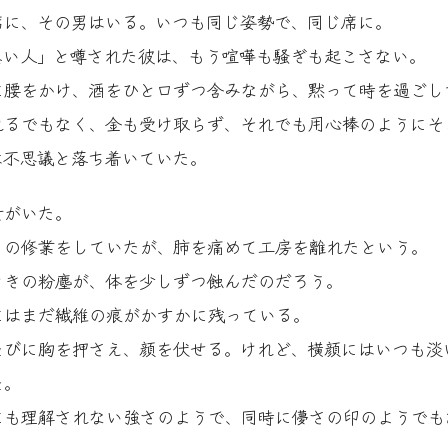
席に、その男はいる。いつも同じ姿勢で、同じ席に。
悪い人」と噂された彼は、もう喧嘩も騒ぎも起こさない。
に腰をかけ、酒をひと口ずつ含みながら、黙って時を過ごし
れるでもなく、金も受け取らず、それでも用心棒のようにそ
は不思議と落ち着いていた。
女がいた。
りの修業をしていたが、肺を痛めて工房を離れたという。
ときの粉塵が、体を少しずつ蝕んだのだろう。
にはまだ繊維の痕がかすかに残っている。
たびに胸を押さえ、顔を伏せる。けれど、横顔にはいつも淡
た。
にも理解されない強さのようで、同時に儚さの印のようでも