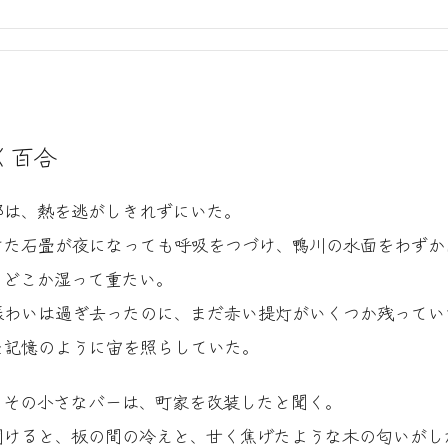
く百合
都は、熱を逃がしきれずにいた。
けた石畳が夜になっても呼吸をつづけ、鴨川の水面をわずか
、どこか湿って重たい。
賑わいは過ぎ去ったのに、まだ赤い提灯がいくつか残ってい
た記憶のように宙を照らしていた。
、その小さなバーは、町家を改装したと聞く。
開けると、板の間の冷えと、甘く焦げたような木の匂いがし