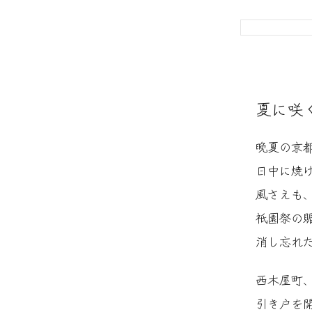
夏に咲
晩夏の京
日中に焼
風さえも
祇園祭の
消し忘れ
西木屋町
引き戸を