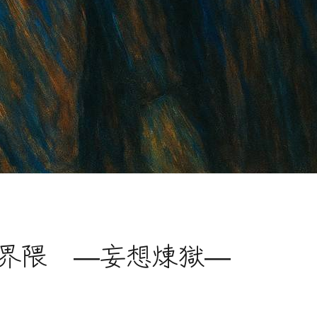
界隈 ―妄想煉獄―