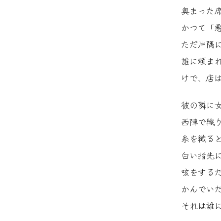
奥まった
かつて「
ただ片隅
誰に頼ま
けで、店
彼の隣に
西陣で織
糸を織る
白い指先
咳をする
かんでい
それは誰