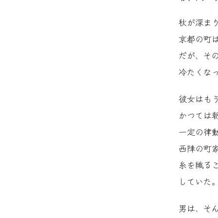
秋が深ま
京都の町
だが、そ
冷たくな
彼女はも
かつては
一定の律
西陣の町
糸を織る
していた
男は、そ