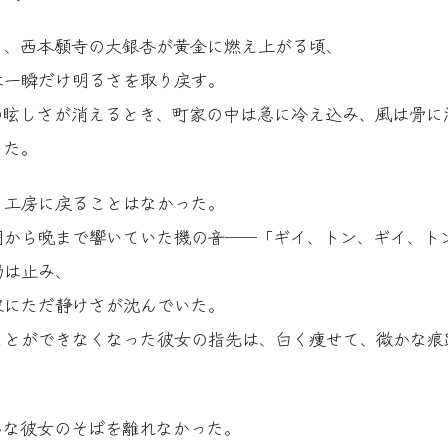
り、西本願寺の大銀杏が黄金に燃え上がる頃、
は一瞬だけ明るさを取り戻す。
の眩しさが消えるとき、町家の中は急に冷え込み、風は骨に
った。
う工房に戻ることはなかった。
朝から晩まで響いていた機の音──「ギイ、トン、ギイ、ト
動は止み、
家にただ静けさが沈んでいた。
ことができなくなった彼女の指先は、白く痩せて、微かな痕
。
んな彼女のそばを離れなかった。