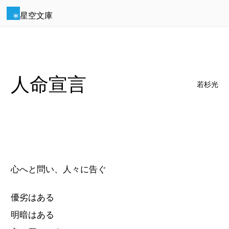
星空文庫
人命宣言
若杉光
心へと問い、人々に告ぐ
優劣はある
明暗はある