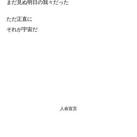
まだ見ぬ明日の我々だった
ただ正直に
それが宇宙だ
人命宣言