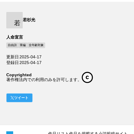
若杉光
若
人命宣言
自由詩
掌編
全年齢対象
更新日
2025-04-17
登録日
2025-04-17
Copyrighted
著作権法内での利用のみを許可します。
ツイート
作品リスト
作品を掲載する
小説投稿サイト