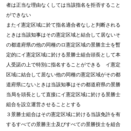
者は正当な理由なくしては当該指名を拒否すること
ができない
またイ憲定区域に於て指名適合者なしと判断される
ときは当該知事はその憲定区域と結合して居ないそ
の都道府県の他の同種のロ憲定区域の景勝主士を暫
定的にイ憲定区域に於ける景勝士組合頭長として本
人受諾の上で特別に指名することができる イ憲定
区域に結合して居ない他の同種の憲定区域がその都
道府県にないときは当該知事はその都道府県の景勝
当局を頭長として直接にイ憲定区域に於ける景勝士
組合を設立運営させることとする
３景勝士組合はその憲定区域に於ける当該免許を有
するすべての景勝主士及びすべての景勝技士を組合