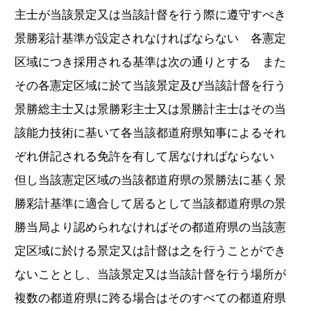
主士が当該景定又は当該計督を行う際に遵守すべき
景勝彩計基準が設定されなければならない 各憲定
区域につき採用される基準は次の通りとする また
その各憲定区域に於て当該景定及び当該計督を行う
景勝総主士又は景勝彩主士又は景勝計主士はその当
該能力技術に基いて各当該都道府県知事によるそれ
ぞれ併記される免許を有して居なければならない
但し当該憲定区域の当該都道府県の景勝法に基く景
勝彩計基準に適合して居るとして当該都道府県の景
勝当局より認められなければその都道府県の当該憲
定区域に於ける景定又は計督は之を行うことができ
ないこととし、当該景定又は当該計督を行う場所が
複数の都道府県に跨る場合はそのすべての都道府県