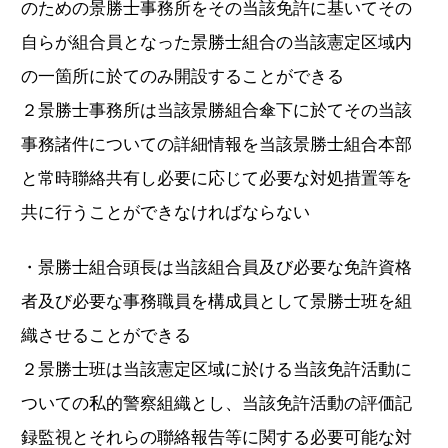
のための景勝士事務所をその当該免許に基いてその
自らが組合員となった景勝士組合の当該憲定区域内
の一箇所に於てのみ開設することができる
２景勝士事務所は当該景勝組合傘下に於てその当該
事務諸件についての詳細情報を当該景勝士組合本部
と常時聯絡共有し必要に応じて必要な対処措置等を
共に行うことができなければならない
・景勝士組合頭長は当該組合員及び必要な免許資格
者及び必要な事務職員を構成員として景勝士班を組
織させることができる
２景勝士班は当該憲定区域に於ける当該免許活動に
ついての私的警察組織とし、当該免許活動の評価記
録監視とそれらの聯絡報告等に関する必要可能な対