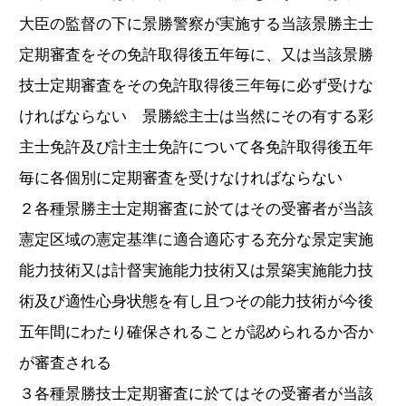
大臣の監督の下に景勝警察が実施する当該景勝主士
定期審査をその免許取得後五年毎に、又は当該景勝
技士定期審査をその免許取得後三年毎に必ず受けな
ければならない 景勝総主士は当然にその有する彩
主士免許及び計主士免許について各免許取得後五年
毎に各個別に定期審査を受けなければならない
２各種景勝主士定期審査に於てはその受審者が当該
憲定区域の憲定基準に適合適応する充分な景定実施
能力技術又は計督実施能力技術又は景築実施能力技
術及び適性心身状態を有し且つその能力技術が今後
五年間にわたり確保されることが認められるか否か
が審査される
３各種景勝技士定期審査に於てはその受審者が当該