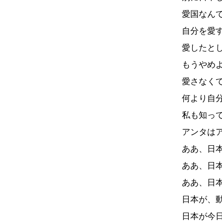
愛国なん
自分を愛
愛したと
もうやめ
愛さなく
何より自
私も知っ
アンタは
ああ、日
ああ、日
ああ、日
日本が、
日本が今