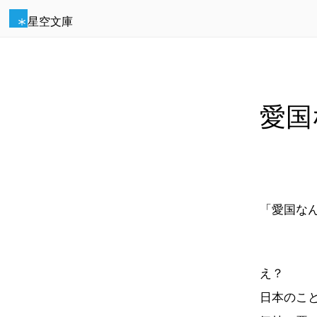
星空文庫
愛国
「愛国な
え？
日本のこ