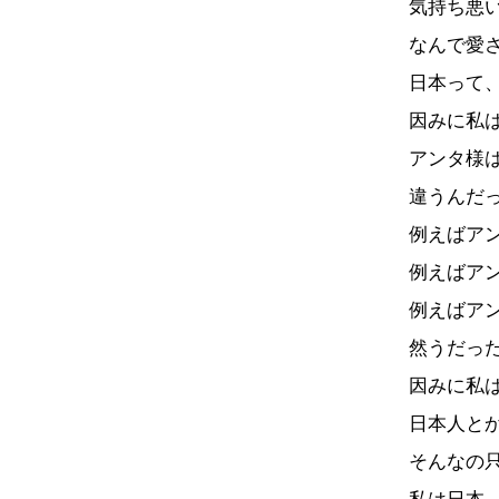
気持ち悪
なんで愛
日本って
因みに私
アンタ様
違うんだ
例えばア
例えばア
例えばア
然うだっ
因みに私
日本人と
そんなの