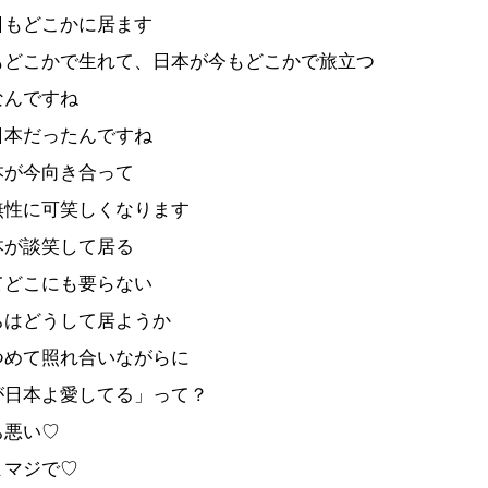
日もどこかに居ます
もどこかで生れて、日本が今もどこかで旅立つ
なんですね
日本だったんですね
本が今向き合って
無性に可笑しくなります
本が談笑して居る
てどこにも要らない
ちはどうして居ようか
つめて照れ合いながらに
が日本よ愛してる」って？
ち悪い♡
よマジで♡