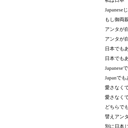
私は日本
Japane
もし御両
アンタが
アンタが
日本でも
日本でも
Japanes
Japanでも
愛さなく
愛さなく
どちらで
譬えアン
別に日本