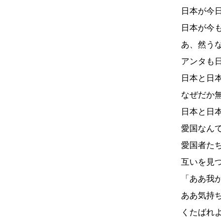
日本が今
日本が今
あ、然う
アンタも
日本と日
なぜだか
日本と日
愛国なん
愛国者た
互いを見
「ああ我
ああ気持
くたばれ