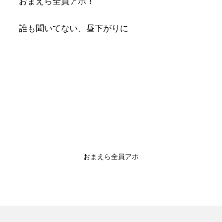
おまえら全員アホ！
誰も聞いてない、昼下がりに
おまえら全員アホ