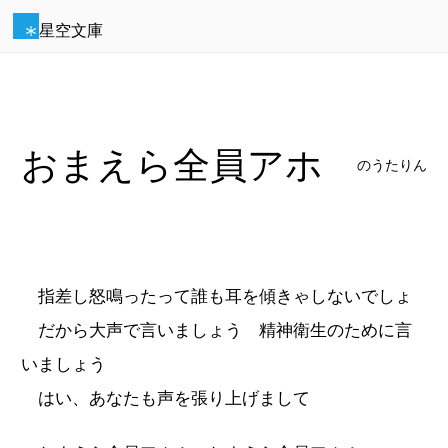
星空文庫
おまえら全員アホ
のうたりん
指差し怒鳴ったって誰も耳を傾きゃしないでしょ
だから大声で言いましょう 精神衛生のために言
いましょう
はい、あなたも声を張り上げまして