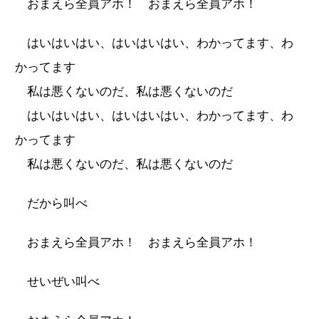
おまえら全員アホ！ おまえら全員アホ！
はいはいはい、はいはいはい、わかってます、わ
かってます
私は悪くないのだ、私は悪くないのだ
はいはいはい、はいはいはい、わかってます、わ
かってます
私は悪くないのだ、私は悪くないのだ
だから叫べ
おまえら全員アホ！ おまえら全員アホ！
せいぜい叫べ