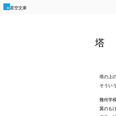
星空文庫
塔
塔の上の
そういう
幾何学模
翼のもげ